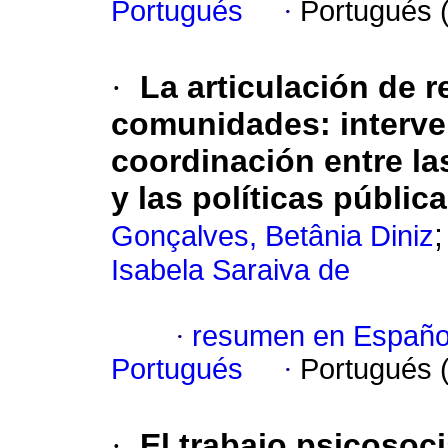
Portugués
·
Portugués 
·
La articulación de r
comunidades
:
interve
coordinación entre l
y las políticas públic
Gonçalves, Betânia Diniz
Isabela Saraiva de
·
resumen en Españo
Portugués
·
Portugués 
·
El trabajo psicosoci