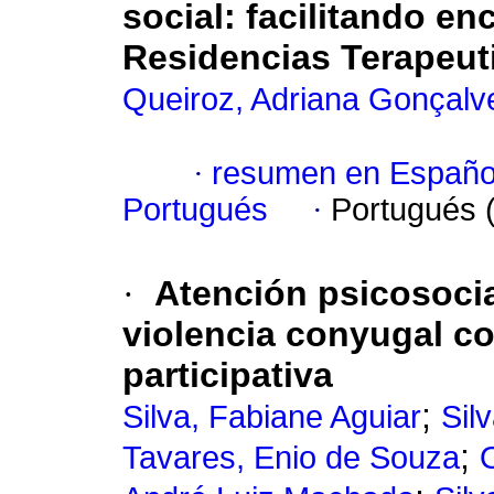
social
:
facilitando en
Residencias Terapeut
Queiroz, Adriana Gonçalv
·
resumen en Españo
Portugués
·
Portugués 
·
Atención psicosoci
violencia conyugal co
participativa
;
Silva, Fabiane Aguiar
Sil
;
Tavares, Enio de Souza