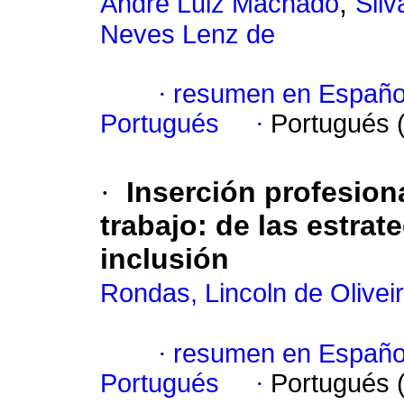
;
André Luiz Machado
Silv
Neves Lenz de
·
resumen en Españo
Portugués
·
Portugués 
·
Inserción profesion
trabajo
:
de las estrat
inclusión
Rondas, Lincoln de Olivei
·
resumen en Españo
Portugués
·
Portugués 