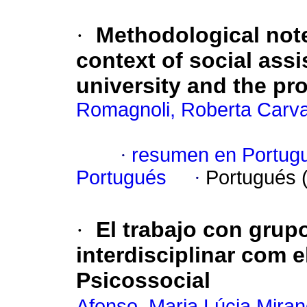
·
Methodological note
context of social ass
university and the pr
Romagnoli, Roberta Carv
·
resumen en Portug
Portugués
·
Portugués 
·
El trabajo con grup
interdisciplinar com e
Psicossocial
Afonso, Maria Lúcia Mira