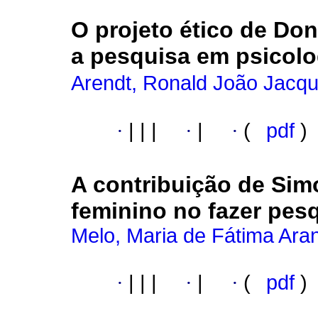
O projeto ético de Do
a pesquisa em psicolo
Arendt, Ronald João Jacq
·
|
|
|
·
|
·
(
pdf
)
A contribuição de Sim
feminino no fazer pes
Melo, Maria de Fátima Ara
·
|
|
|
·
|
·
(
pdf
)