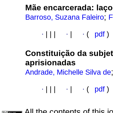
Mãe encarcerada
:
laço
;
Barroso, Suzana Faleiro
F
·
|
|
|
·
|
·
(
pdf
)
Constituição da subje
aprisionadas
Andrade, Michelle Silva de
·
|
|
|
·
|
·
(
pdf
)
All the contents of this