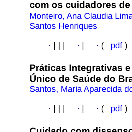
com os cuidadores de 
Monteiro, Ana Claudia Lim
Santos Henriques
·
|
|
|
·
|
·
(
pdf
)
Práticas Integrativas
Único de Saúde do Bra
Santos, Maria Aparecida d
·
|
|
|
·
|
·
(
pdf
)
Cuidado com dissens