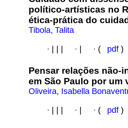
político-artísticas no 
ética-prática do cuida
Tibola, Talita
·
|
|
|
·
|
·
(
pdf
)
Pensar relações não-i
em São Paulo por um v
Oliveira, Isabella Bonavent
·
|
|
|
·
|
·
(
pdf
)