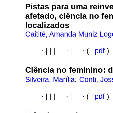
Pistas para uma reinv
afetado, ciência no f
localizados
Caitité, Amanda Muniz Log
·
|
|
|
·
|
·
(
pdf
)
Ciência no feminino
:
d
;
Silveira, Marília
Conti, Jo
·
|
|
|
·
|
·
(
pdf
)