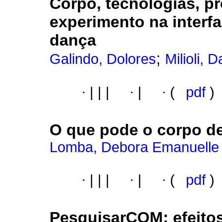
Corpo, tecnologias, 
experimento na interfa
dança
;
Galindo, Dolores
Milioli, D
·
|
|
|
·
|
·
(
pdf
)
O que pode o corpo d
Lomba, Debora Emanuelle
·
|
|
|
·
|
·
(
pdf
)
PesquisarCOM
:
efeito