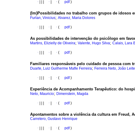
·
|
|
|
·
|
·
(
pdf
)
(Im)Possibilidades no trabalho com grupos de idosos 
;
Furlan, Vinicius
Alvarez, Maria Dolores
·
|
|
|
·
|
·
(
pdf
)
As possibilidades de intervenção do psicólogo em favo
;
;
Martins, Elizielly de Oliveira
Valente, Hugo Silva
Calais, Lara 
·
|
|
|
·
|
·
(
pdf
)
Familiares responsáveis pelo cuidado de pessoa com t
;
Duarte, Luiz Guilherme Mafle Ferreira
Ferreira Neto, João Leite
·
|
|
|
·
|
·
(
pdf
)
Experiência de Acompanhamento Terapêutico
:
do hospi
;
Neto, Mauricio
Dimenstein, Magda
·
|
|
|
·
|
·
(
pdf
)
Apontamentos sobre a violência da cultura em Freud, 
Carretero, Gustavo Henrique
·
|
|
|
·
|
·
(
pdf
)