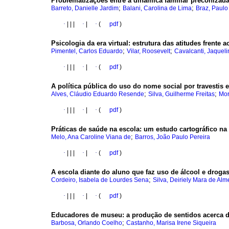
Problematizações entre a dinâmica familiar preconizada 
;
;
Barreto, Danielle Jardim
Balani, Carolina de Lima
Braz, Paulo
·
|
|
|
·
|
·
(
pdf
)
Psicologia da era virtual
:
estrutura das atitudes frente 
;
;
Pimentel, Carlos Eduardo
Vilar, Roosevelt
Cavalcanti, Jaquel
·
|
|
|
·
|
·
(
pdf
)
A política pública do uso do nome social por travestis 
;
;
Alves, Cláudio Eduardo Resende
Silva, Guilherme Freitas
Mor
·
|
|
|
·
|
·
(
pdf
)
Práticas de saúde na escola
:
um estudo cartográfico na
;
Melo, Ana Caroline Viana de
Barros, João Paulo Pereira
·
|
|
|
·
|
·
(
pdf
)
A escola diante do aluno que faz uso de álcool e droga
;
Cordeiro, Isabela de Lourdes Sena
Silva, Deiriely Mara de Alm
·
|
|
|
·
|
·
(
pdf
)
Educadores de museu
:
a produção de sentidos acerca 
;
Barbosa, Orlando Coelho
Castanho, Marisa Irene Siqueira