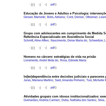
·
|
|
|
·
|
·
(
pdf
)
Educação de Jovens e Adultos e Psicologia
:
intervençõ
;
;
;
Gesser, Marivete
Bolis, Adriana
Cord, Denise
Oltramari, Lean
·
|
|
|
·
|
·
(
pdf
)
Grupo com adolescentes em cumprimento de Medida Soc
Referência Especializado em Assistência Social
;
;
Schmitt, Aline Alflen
Nascimento, Deise Maria do
Schweitzer, 
·
|
|
|
·
|
·
(
pdf
)
Homens no cárcere
:
estratégias de vida na prisão
;
Livramento, André Mota do
Rosa, Edinete Maria
·
|
|
|
·
|
·
(
pdf
)
In(ter)dependência entre decisões judiciais e pareceres
;
;
Juras, Mariana Martins
Said, Amanda Pinheiro
Tusi, Michelle
·
|
|
|
·
|
·
(
pdf
)
Atividades grupais com idosos institucionalizados
:
exer
;
;
Guimarães, Andréa Carmen
Dutra, Nathália dos Santos
Silva