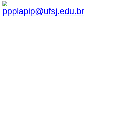
ppplapip@ufsj.edu.br