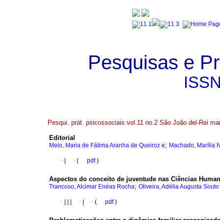
Pesquisas e Pr
ISS
Pesqui. prát. psicossociais vol.11 no.2 São João del-Rei ma
Editorial
;
Melo, Maria de Fátima Aranha de Queiroz e
Machado, Marília 
·
|
·
(
pdf
)
Aspectos do conceito de juventude nas Ciências Human
;
Trancoso, Alcimar Enéas Rocha
Oliveira, Adélia Augusta Souto
·
|
|
|
·
|
·
(
pdf
)