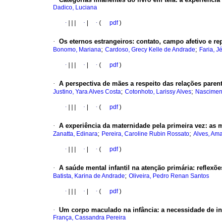
Dadico, Luciana
·
|
|
|
·
|
·
(
pdf
)
·
Os eternos estrangeiros
:
contato, campo afetivo e re
;
;
Bonomo, Mariana
Cardoso, Grecy Kelle de Andrade
Faria, 
·
|
|
|
·
|
·
(
pdf
)
·
A perspectiva de mães a respeito das relações paren
;
;
Justino, Yara Alves Costa
Cotonhoto, Larissy Alves
Nasciment
·
|
|
|
·
|
·
(
pdf
)
·
A experiência da maternidade pela primeira vez
:
as 
;
;
Zanatta, Edinara
Pereira, Caroline Rubin Rossato
Alves, Am
·
|
|
|
·
|
·
(
pdf
)
·
A saúde mental infantil na atenção primária
:
reflexõ
;
Batista, Karina de Andrade
Oliveira, Pedro Renan Santos
·
|
|
|
·
|
·
(
pdf
)
·
Um corpo maculado na infância
:
a necessidade de i
França, Cassandra Pereira