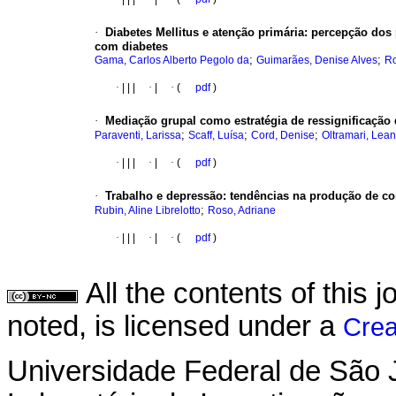
·
Diabetes Mellitus e atenção primária
:
percepção dos 
com diabetes
;
;
Gama, Carlos Alberto Pegolo da
Guimarães, Denise Alves
Ro
·
|
|
|
·
|
·
(
pdf
)
·
Mediação grupal como estratégia de ressignificação 
;
;
;
Paraventi, Larissa
Scaff, Luísa
Cord, Denise
Oltramari, Lea
·
|
|
|
·
|
·
(
pdf
)
·
Trabalho e depressão
:
tendências na produção de c
;
Rubin, Aline Librelotto
Roso, Adriane
·
|
|
|
·
|
·
(
pdf
)
All the contents of this
noted, is licensed under a
Crea
Universidade Federal de São 