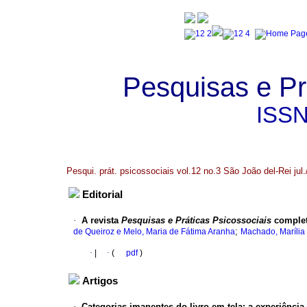
Pesquisas e Pr
ISS
Pesqui. prát. psicossociais vol.12 no.3 São João del-Rei jul.
Editorial
·
A revista
Pesquisas e Práticas Psicossociais
completa
;
de Queiroz e Melo, Maria de Fátima Aranha
Machado, Marília
·
|
·
(
pdf
)
Artigos
·
Categorias imanentes do livro em tela
:
a experiência 