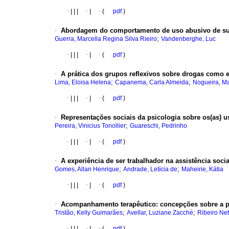
·
|
|
|
·
|
·
(
pdf
)
·
Abordagem do comportamento de uso abusivo de sub
;
Guerra, Marcella Regina Silva Rieiro
Vandenberghe, Luc
·
|
|
|
·
|
·
(
pdf
)
·
A prática dos grupos reflexivos sobre drogas como e
;
;
Lima, Eloisa Helena
Capanema, Carla Almeida
Nogueira, Ma
·
|
|
|
·
|
·
(
pdf
)
·
Representações sociais da psicologia sobre os(as) u
;
Pereira, Vinicius Tonollier
Guareschi, Pedrinho
·
|
|
|
·
|
·
(
pdf
)
·
A experiência de ser trabalhador na assistência socia
;
;
Gomes, Allan Henrique
Andrade, Letícia de
Maheirie, Kátia
·
|
|
|
·
|
·
(
pdf
)
·
Acompanhamento terapêutico
:
concepções sobre a pr
;
;
Tristão, Kelly Guimarães
Avellar, Luziane Zacché
Ribeiro Ne
·
|
|
|
·
|
·
(
pdf
)