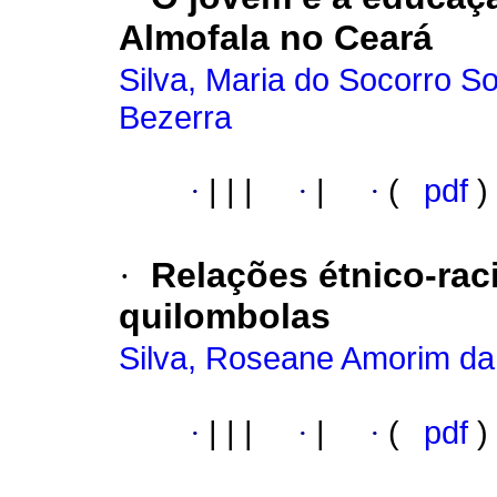
Almofala no Ceará
Silva, Maria do Socorro S
Bezerra
·
|
|
|
·
|
·
(
pdf
)
·
Relações étnico-ra
quilombolas
Silva, Roseane Amorim da
·
|
|
|
·
|
·
(
pdf
)