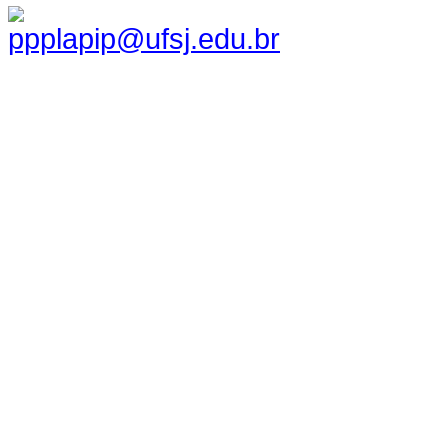
ppplapip@ufsj.edu.br