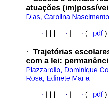
atuações (im)possíve
Dias, Carolina Nasciment
·
|
|
|
·
|
·
(
pdf
)
·
Trajetórias escolar
com a lei
:
permanênci
Piazzarollo, Dominique C
Rosa, Edinete Maria
·
|
|
|
·
|
·
(
pdf
)