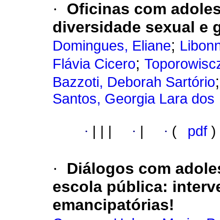
·
Oficinas com adole
diversidade sexual e 
;
Domingues, Eliane
Libonn
;
Flávia Cicero
Toporowiscz
Bazzoti, Deborah Sartório
Santos, Georgia Lara dos
·
|
|
|
·
|
·
(
pdf
)
·
Diálogos com adoles
escola pública
:
inter
emancipatórias!