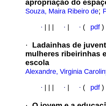
apropriação do espaç
;
Souza, Maira Ribeiro de
P
·
|
|
|
·
|
·
(
pdf
)
·
Ladainhas de juven
mulheres ribeirinhas 
escola
Alexandre, Virginia Carolin
·
|
|
|
·
|
·
(
pdf
)
·
O jovem e a educaç