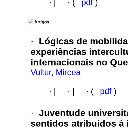
·
|
·
(
pdf
)
Artigos
·
Lógicas de mobilida
experiências intercul
internacionais no Qu
Vultur, Mircea
·
|
·
|
·
(
pdf
)
·
Juventude universitá
sentidos atribuídos à