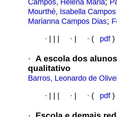
;
Campos, Helena Maria
Pa
Mourthé, Isabella Campos
;
Marianna Campos Dias
F
·
|
|
|
·
|
·
(
pdf
)
·
A escola dos aluno
qualitativo
Barros, Leonardo de Olive
·
|
|
|
·
|
·
(
pdf
)
·
Escola e demais red