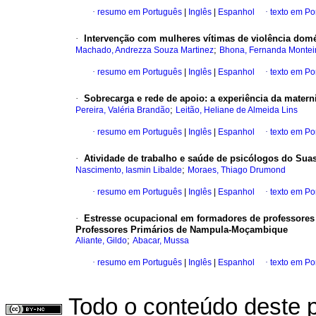
·
resumo em Português
|
Inglês
|
Espanhol
·
texto em Po
·
Intervenção com mulheres vítimas de violência domé
;
Machado, Andrezza Souza Martinez
Bhona, Fernanda Monteir
·
resumo em Português
|
Inglês
|
Espanhol
·
texto em Po
·
Sobrecarga e rede de apoio
:
a experiência da mater
;
Pereira, Valéria Brandão
Leitão, Heliane de Almeida Lins
·
resumo em Português
|
Inglês
|
Espanhol
·
texto em Po
·
Atividade de trabalho e saúde de psicólogos do Sua
;
Nascimento, Iasmin Libalde
Moraes, Thiago Drumond
·
resumo em Português
|
Inglês
|
Espanhol
·
texto em Po
·
Estresse ocupacional em formadores de professores
Professores Primários de Nampula-Moçambique
;
Aliante, Gildo
Abacar, Mussa
·
resumo em Português
|
Inglês
|
Espanhol
·
texto em Po
Todo o conteúdo deste p