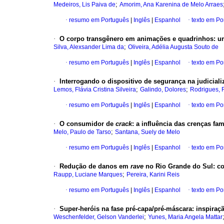
;
Medeiros, Lis Paiva de
Amorim, Ana Karenina de Melo Arraes
·
resumo em Português
|
Inglês
|
Espanhol
·
texto em Po
·
O corpo transgênero em animações e quadrinhos
:
u
;
Silva, Alexsander Lima da
Oliveira, Adélia Augusta Souto de
·
resumo em Português
|
Inglês
|
Espanhol
·
texto em Po
·
Interrogando o dispositivo de segurança na judiciali
;
;
Lemos, Flávia Cristina Silveira
Galindo, Dolores
Rodrigues, 
·
resumo em Português
|
Inglês
|
Espanhol
·
texto em Po
·
O consumidor de
crack
:
a influência das crenças fam
;
Melo, Paulo de Tarso
Santana, Suely de Melo
·
resumo em Português
|
Inglês
|
Espanhol
·
texto em Po
·
Redução de danos em
rave
no Rio Grande do Sul
:
c
;
Raupp, Luciane Marques
Pereira, Karini Reis
·
resumo em Português
|
Inglês
|
Espanhol
·
texto em Po
·
Super-heróis na fase pré-capa/pré-máscara
:
inspiraç
;
Weschenfelder, Gelson Vanderlei
Yunes, Maria Angela Mattar