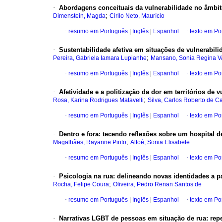
·
Abordagens conceituais da vulnerabilidade no âmbito
;
Dimenstein, Magda
Cirilo Neto, Maurício
·
resumo em Português
|
Inglês
|
Espanhol
·
texto em Po
·
Sustentabilidade afetiva em situações de vulnerabil
;
Pereira, Gabriela Iamara Lupianhe
Mansano, Sonia Regina V
·
resumo em Português
|
Inglês
|
Espanhol
·
texto em Po
·
Afetividade e a politização da dor em territórios de v
;
Rosa, Karina Rodrigues Matavelli
Silva, Carlos Roberto de Ca
·
resumo em Português
|
Inglês
|
Espanhol
·
texto em Po
·
Dentro e fora
:
tecendo reflexões sobre um hospital d
;
Magalhães, Rayanne Pinto
Altoé, Sonia Elisabete
·
resumo em Português
|
Inglês
|
Espanhol
·
texto em Po
·
Psicologia na rua
:
delineando novas identidades a p
;
Rocha, Felipe Coura
Oliveira, Pedro Renan Santos de
·
resumo em Português
|
Inglês
|
Espanhol
·
texto em Po
·
Narrativas LGBT de pessoas em situação de rua
:
rep