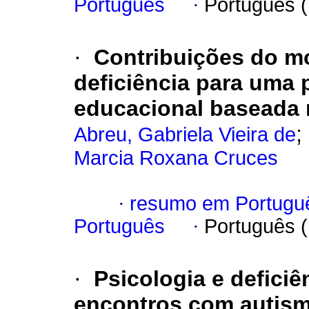
Português
·
Português 
·
Contribuições do m
deficiência para uma p
educacional baseada 
;
Abreu, Gabriela Vieira de
Marcia Roxana Cruces
·
resumo em Portugu
Português
·
Português 
·
Psicologia e deficiê
encontros com autis