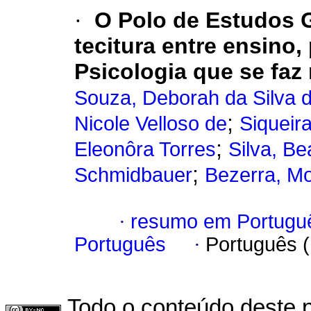
·
O Polo de Estudos 
tecitura entre ensino
Psicologia que se faz
Souza, Deborah da Silva 
;
Nicole Velloso de
Siqueir
;
Eleonôra Torres
Silva, Be
;
Schmidbauer
Bezerra, M
·
resumo em Portugu
Português
·
Português 
Todo o conteúdo deste p