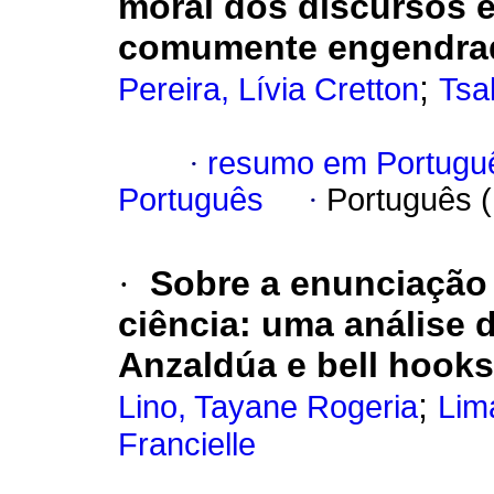
moral dos discursos e
comumente engendrad
;
Pereira, Lívia Cretton
Tsa
·
resumo em Portugu
Português
·
Português 
·
Sobre a enunciação
ciência
:
uma análise d
Anzaldúa e bell hooks
;
Lino, Tayane Rogeria
Lim
Francielle