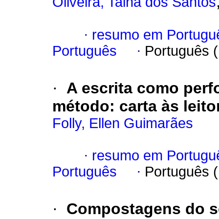
Oliveira, Tainá dos Santos
·
resumo em Portugu
Português
·
Português 
·
A escrita como perf
método
:
carta às leito
Folly, Ellen Guimarães
·
resumo em Portugu
Português
·
Português 
·
Compostagens do s