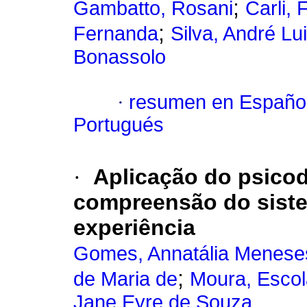
;
Gambatto, Rosani
Carli,
;
Fernanda
Silva, André Lui
Bonassolo
·
resumen en Españo
Portugués
·
Aplicação do psico
compreensão do sist
experiência
Gomes, Annatália Menese
;
de Maria de
Moura, Escol
Jane Eyre de Souza