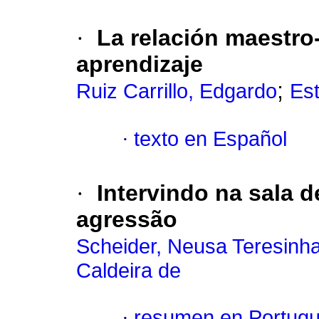
·
La relación maestro
aprendizaje
;
Ruiz Carrillo, Edgardo
Est
·
texto en Español
·
Intervindo na sala d
agressão
Scheider, Neusa Teresinh
Caldeira de
·
resumen en Portug