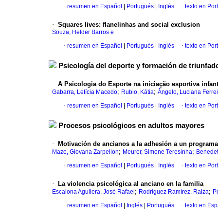
·
resumen en Español
|
Portugués
|
Inglés
·
texto en Por
·
Squares lives
:
flanelinhas and social exclusion
Souza, Helder Barros e
·
resumen en Español
|
Portugués
|
Inglés
·
texto en Por
Psicología del deporte y formación de triunfad
·
A Psicologia do Esporte na iniciação esportiva infant
;
;
Gabarra, Letícia Macedo
Rubio, Kátia
Ângelo, Luciana Ferrei
·
resumen en Español
|
Portugués
|
Inglés
·
texto en Por
Procesos psicológicos en adultos mayores
·
Motivación de ancianos a la adhesión a un programa 
;
;
Mazo, Giovana Zarpellon
Meurer, Simone Teresinha
Benedet
·
resumen en Español
|
Portugués
|
Inglés
·
texto en Por
·
La violencia psicológica al anciano en la familia
;
;
Escalona Aguilera, José Rafael
Rodríguez Ramírez, Raiza
P
·
resumen en Español
|
Inglés
|
Portugués
·
texto en Es