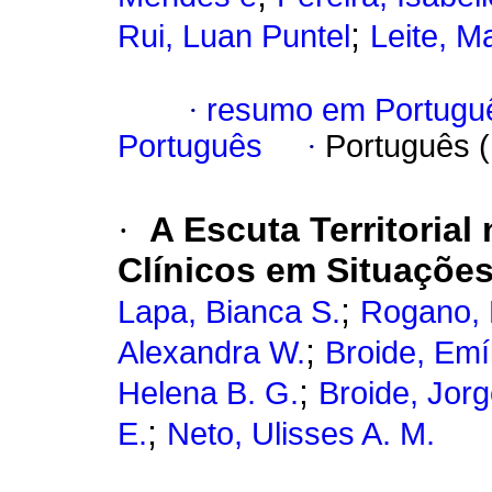
;
Rui, Luan Puntel
Leite, M
·
resumo em Portugu
Português
·
Português 
·
A Escuta Territorial
Clínicos em Situações
;
Lapa, Bianca S.
Rogano, 
;
Alexandra W.
Broide, Emíl
;
Helena B. G.
Broide, Jor
;
E.
Neto, Ulisses A. M.