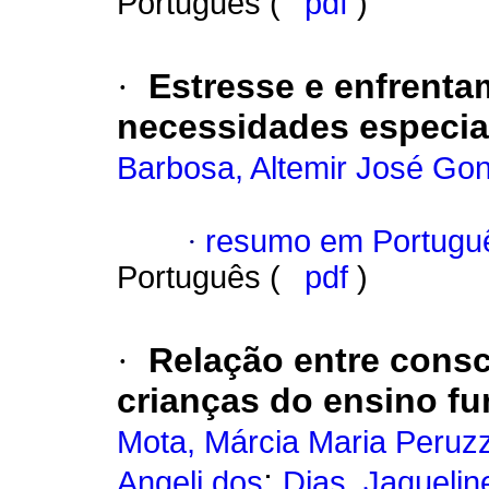
Português (
pdf
)
·
Estresse e enfrent
necessidades especia
Barbosa, Altemir José Go
·
resumo em Portugu
Português (
pdf
)
·
Relação entre consc
crianças do ensino f
Mota, Márcia Maria Peruzz
;
Angeli dos
Dias, Jaquelin