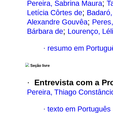
;
Pereira, Sabrina Maura
T
;
Letícia Côrtes de
Badaró, 
;
Alexandre Gouvêa
Peres,
;
Bárbara de
Lourenço, Lél
·
resumo em Portugu
Seção livre
·
Entrevista com a Pro
Pereira, Thiago Constânci
·
texto em Português