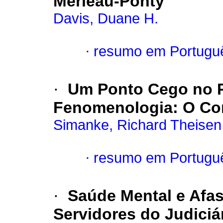
Merleau-Ponty
Davis, Duane H.
·
resumo em Portugu
·
Um Ponto Cego no P
Fenomenologia
:
O Co
Simanke, Richard Theisen
·
resumo em Portugu
·
Saúde Mental e Afa
Servidores do Judiciá