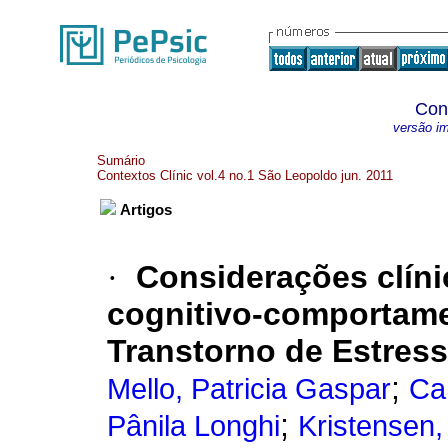
Con
versão i
Sumário
Contextos Clínic vol.4 no.1 São Leopoldo jun. 2011
Artigos
·
Considerações clíni
cognitivo-comportame
Transtorno de Estres
;
Mello, Patricia Gaspar
Ca
;
Pânila Longhi
Kristensen,