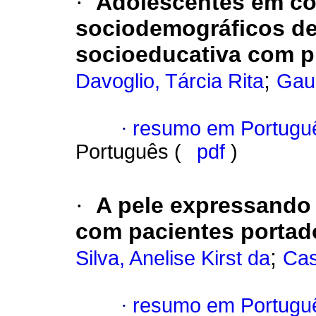
·
Adolescentes em con
sociodemográficos d
socioeducativa com p
;
Davoglio, Tárcia Rita
Gaue
·
resumo em Portugu
Português (
pdf
)
·
A pele expressando 
com pacientes portad
;
Silva, Anelise Kirst da
Cas
·
resumo em Portugu