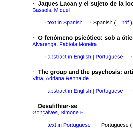
·
Jaques Lacan y el sujeto de la lo
Bassols, Miquel
·
text in Spanish
·
Spanish (
pdf
)
·
O fenômeno psicótico
:
sob a óti
Alvarenga, Fabíola Moreira
·
abstract in English
|
Portuguese
·
The group and the psychosis
:
art
Vitta, Adriana Renna de
·
abstract in English
|
Portuguese
·
Desafilhiar-se
Gonçalves, Simone F.
·
text in Portuguese
·
Portuguese 