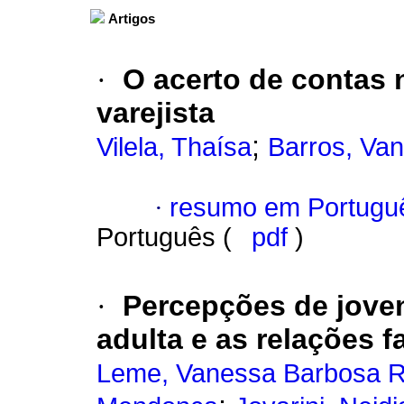
Artigos
·
O acerto de contas 
varejista
;
Vilela, Thaísa
Barros, Va
·
resumo em Portugu
Português (
pdf
)
·
Percepções de joven
adulta e as relações f
Leme, Vanessa Barbosa 