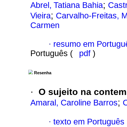
;
Abrel, Tatiana Bahia
Cast
;
Vieira
Carvalho-Freitas, M
Carmen
·
resumo em Portugu
Português (
pdf
)
Resenha
·
O sujeito na conte
;
Amaral, Caroline Barros
C
·
texto em Português