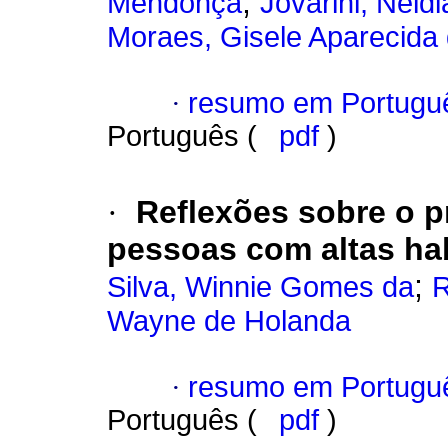
;
Mendonça
Jovarini, Neidi
Moraes, Gisele Aparecida
·
resumo em Portugu
Português (
pdf
)
·
Reflexões sobre o 
pessoas com altas ha
;
Silva, Winnie Gomes da
R
Wayne de Holanda
·
resumo em Portugu
Português (
pdf
)