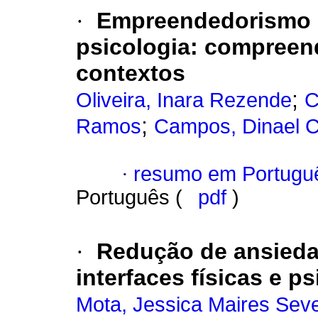
·
Empreendedorismo s
psicologia
:
compreend
contextos
;
Oliveira, Inara Rezende
C
;
Ramos
Campos, Dinael C
·
resumo em Portugu
Português (
pdf
)
·
Redução de ansieda
interfaces físicas e 
Mota, Jessica Maires Seve