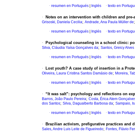
·
resumen en Portugués
|
Inglés
·
texto en Portug
·
Notes on an intervention with children and pre-
;
Grisoski, Daniela Cecilia
Andrade, Ana Paula Müller de
·
resumen en Portugués
|
Inglés
·
texto en Portug
·
Psychological counseling in a school clinic: po
;
Silva, Cláudia Yaísa Gonçalves da
Santos, Greicy Alves
·
resumen en Portugués
|
Inglés
·
texto en Portug
·
Lost youth? A case study of insertion in a Prot
;
Oliveira, Laura Cristina Santos Damásio de
Moreira, Tab
·
resumen en Portugués
|
Inglés
·
texto en Portug
·
“It was salt”: psychology and reflections on ex
;
Barros, João Paulo Pereira
Costa, Érica Atem Gonçalve
;
;
dos Santos
Silva, Dagualberto Barbosa da
Sampaio, Is
·
resumen en Portugués
|
Inglés
·
texto en Portug
·
Brazilian activism, prefigurative practices and 
;
Sales, Andre Luis Leite de Figueiredo
Fontes, Flávio F