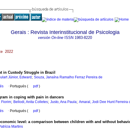
Gerais : Revista Interinstitucional de Psicologia
versión On-line
ISSN
1983-8220
nte 2022
 in Custody Struggle in Brazil
;
ulart Júnior, Edward
Souza, Janaína Ramalho Ferraz Pereira de
ués
·
Portugués (
pdf
)
gram in coping with pain in dancers
;
;
;
 Fiorim
Bellodi, Anita Colletes
Justo, Ana Paula
Amaral, Jodi Dee Hunt Ferreira 
ués
·
Portugués (
pdf
)
oeconomic level: a comparison between children with and without behavi
Patrícia Martins