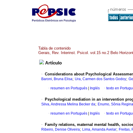
Tabla de contenido
Gerais, Rev. Interinst. Psicol. vol.15 no.2 Belo Horizo
Artículo
·
Considerations about Psychological Assessment
;
;
Baroni, Bruna Elisa
Ura, Carmen dos Santos Godoy
Go
·
resumen en Portugués
|
Inglés
·
texto en Portug
·
Psychological mediation in an intervention pro
;
Silva, Andressa Melina Becker da
Enumo, Sônia Regina
·
resumen en Portugués
|
Inglés
·
texto en Portug
·
Family relations, maternal mental health, soci
;
;
Ribeiro, Denise Oliveira
Lima, Amanda Avelar
Freitas, 