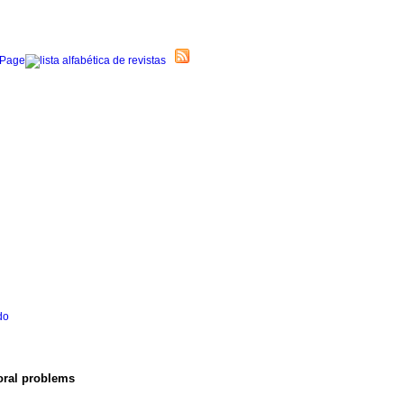
do
oral problems