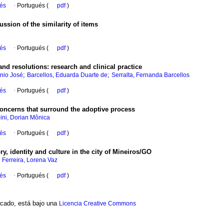
ués
·
Portugués (
pdf
)
ssion of the similarity of items
ués
·
Portugués (
pdf
)
and resolutions: research and clinical practice
;
;
inio José
Barcellos, Eduarda Duarte de
Serralta, Fernanda Barcellos
ués
·
Portugués (
pdf
)
oncerns that surround the adoptive process
ini, Dorian Mônica
ués
·
Portugués (
pdf
)
, identity and culture in the city of Mineiros/GO
;
Ferreira, Lorena Vaz
ués
·
Portugués (
pdf
)
ficado, está bajo una
Licencia Creative Commons