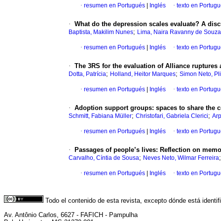
·
resumen en Portugués
|
Inglés
·
texto en Portug
·
What do the depression scales evaluate? A discu
;
Baptista, Makilim Nunes
Lima, Naira Ravanny de Souza
·
resumen en Portugués
|
Inglés
·
texto en Portug
·
The 3RS for the evaluation of Alliance ruptures 
;
;
Dotta, Patrícia
Holland, Heitor Marques
Simon Neto, Pl
·
resumen en Portugués
|
Inglés
·
texto en Portug
·
Adoption support groups: spaces to share the c
;
;
Schmitt, Fabiana Müller
Christofari, Gabriela Clerici
Arp
·
resumen en Portugués
|
Inglés
·
texto en Portug
·
Passages of people’s lives: Reflection on memory
;
Carvalho, Cíntia de Sousa
Neves Neto, Wilmar Ferreira
·
resumen en Portugués
|
Inglés
·
texto en Portug
Todo el contenido de esta revista, excepto dónde está identi
Av. Antônio Carlos, 6627 - FAFICH - Pampulha