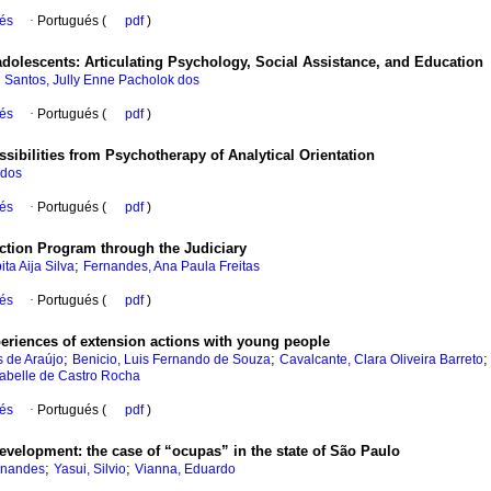
ués
·
Portugués (
pdf
)
adolescents: Articulating Psychology, Social Assistance, and Education
;
Santos, Jully Enne Pacholok dos
ués
·
Portugués (
pdf
)
ssibilities from Psychotherapy of Analytical Orientation
 dos
ués
·
Portugués (
pdf
)
ection Program through the Judiciary
;
ita Aija Silva
Fernandes, Ana Paula Freitas
ués
·
Portugués (
pdf
)
periences of extension actions with young people
;
;
s de Araújo
Benicio, Luis Fernando de Souza
Cavalcante, Clara Oliveira Barreto
abelle de Castro Rocha
ués
·
Portugués (
pdf
)
development: the case of “ocupas” in the state of São Paulo
;
;
ernandes
Yasui, Silvio
Vianna, Eduardo