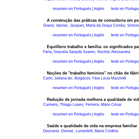
·
resumen en Portugués
|
Inglés
·
texto en Portug
·
A construção das práticas de consultoria em ps
;
;
Grassi, Vanise
Jacques, Maria da Graça Corrêa
Schoss
·
resumen en Portugués
|
Inglés
·
texto en Portug
·
Equilíbrio trabalho e família
:
os significados pa
;
Faria, Graciela Sanjutá Soares
Rachid, Alessandra
·
resumen en Portugués
|
Inglés
·
texto en Portug
·
Noções de "trabalho feminino" no chão de fábr
;
Carlo, Juliana de
Bulgacov, Yára Lúcia Mazziotti
·
resumen en Portugués
|
Inglés
·
texto en Portug
·
Redução de jornada melhora a qualidade de vid
;
Carneiro, Thiago Lopes
Ferreira, Mário César
·
resumen en Portugués
|
Inglés
·
texto en Portug
·
Saúde e qualidade de vida na empresa familiar
;
Descanio, Denise
Lunardelli, Maria Cristina