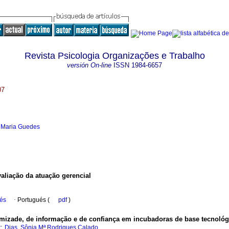
Revista Psicologia Organizações e Trabalho
versión On-line
ISSN
1984-6657
07
 Maria Guedes
aliação da atuação gerencial
ués
·
Portugués (
pdf
)
amizade, de informação e de confiança em incubadoras de base tecnológ
;
t
Dias, Sônia Mª Rodrigues Calado