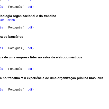
ués
·
Portugués (
pdf
)
icologia organizacional e do trabalho
ler, Ticiana
ués
·
Portugués (
pdf
)
ra os bancários
ués
·
Portugués (
pdf
)
ica de uma empresa líder no setor de eletrodomésticos
ués
·
Portugués (
pdf
)
a no trabalho?
:
A experiência de uma organização pública brasileira
ués
·
Portugués (
pdf
)