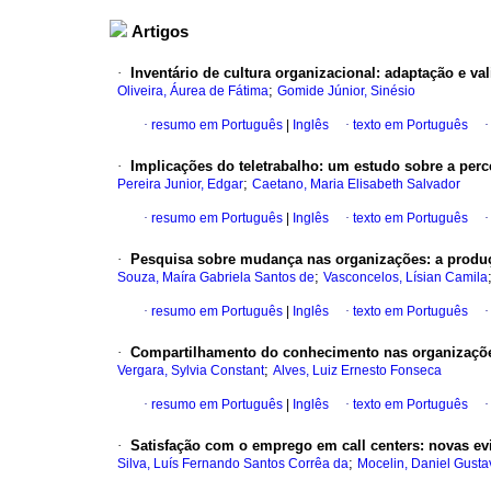
Artigos
·
Inventário de cultura organizacional
:
adaptação e val
;
Oliveira, Áurea de Fátima
Gomide Júnior, Sinésio
·
resumo em Português
|
Inglês
·
texto em Português
·
Implicações do teletrabalho
:
um estudo sobre a perc
;
Pereira Junior, Edgar
Caetano, Maria Elisabeth Salvador
·
resumo em Português
|
Inglês
·
texto em Português
·
Pesquisa sobre mudança nas organizações
:
a produ
;
Souza, Maíra Gabriela Santos de
Vasconcelos, Lísian Camila
·
resumo em Português
|
Inglês
·
texto em Português
·
Compartilhamento do conhecimento nas organizaçõ
;
Vergara, Sylvia Constant
Alves, Luiz Ernesto Fonseca
·
resumo em Português
|
Inglês
·
texto em Português
·
Satisfação com o emprego em call centers
:
novas ev
;
Silva, Luís Fernando Santos Corrêa da
Mocelin, Daniel Gusta