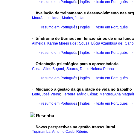
·
resumo em Português
|
Inglês
·
texto em Português
·
Avaliação de treinamento e desenvolvimento nas or
;
Mourão, Luciana
Marins, Jesiane
·
resumo em Português
|
Inglês
·
texto em Português
·
Síndrome de Burnout em funcionários de uma fundaçã
;
;
Almeida, Karine Moreira de
Souza, Lúcia Azambuja de
Carlo
·
resumo em Português
|
Inglês
·
texto em Português
·
Orientação psicológica para a aposentadoria
;
Costa, Aline Bogoni
Soares, Dulce Helena Penna
·
resumo em Português
|
Inglês
·
texto em Português
·
Mudando a gestão da qualidade de vida no trabalho
;
;
Leite, José Vieira
Ferreira, Mário César
Mendes, Ana Magnól
·
resumo em Português
|
Inglês
·
texto em Português
Resenha
·
Novas perspectivas na gestão transcultural
Tupinambá, Antonio Caubi Ribeiro