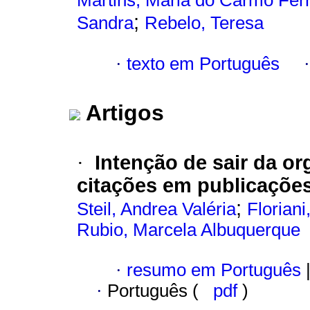
Martins, Maria do Carmo Fe
;
Sandra
Rebelo, Teresa
·
texto em Português
Artigos
Intenção de sair da o
·
citações em publicaçõe
;
Steil, Andrea Valéria
Floriani
Rubio, Marcela Albuquerque
·
resumo em Português
·
Português (
pdf
)