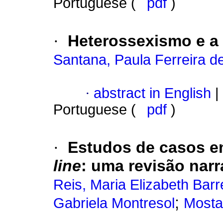
Portuguese (
pdf
)
·
Heterossexismo e a (
Santana, Paula Ferreira d
·
abstract in English
|
Portuguese (
pdf
)
·
Estudos de casos em
line
:
uma revisão narr
Reis, Maria Elizabeth Bar
;
Gabriela Montresol
Mostag