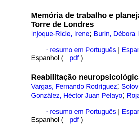
Memória de trabalho e plane
Torre de Londres
;
Injoque-Ricle, Irene
Burin, Débora I
·
resumo em Português
|
Espan
Espanhol (
pdf
)
Reabilitação neuropsicológi
;
Vargas, Fernando Rodríguez
Solov
;
González, Héctor Juan Pelayo
Roja
·
resumo em Português
|
Espan
Espanhol (
pdf
)