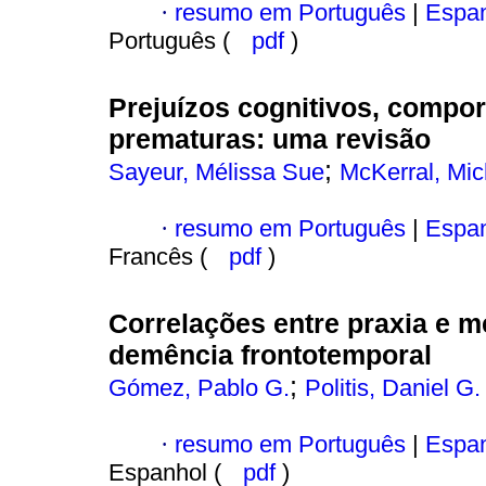
·
resumo em Português
|
Espan
Português (
pdf
)
Prejuízos cognitivos, compo
prematuras
:
uma revisão
;
Sayeur, Mélissa Sue
McKerral, Mic
·
resumo em Português
|
Espan
Francês (
pdf
)
Correlações entre praxia e me
demência frontotemporal
;
Gómez, Pablo G.
Politis, Daniel G.
·
resumo em Português
|
Espan
Espanhol (
pdf
)