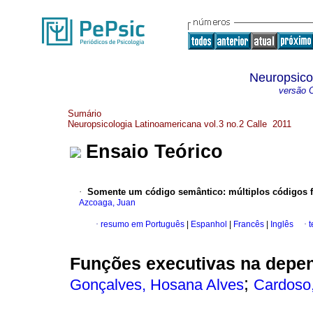
Neuropsico
versão O
Sumário
Neuropsicologia Latinoamericana vol.3 no.2 Calle 2011
Ensaio Teórico
·
Somente um código semântico
:
múltiplos códigos f
Azcoaga, Juan
·
resumo em Português
|
Espanhol
|
Francês
|
Inglês
·
t
Funções executivas na depen
;
Gonçalves, Hosana Alves
Cardoso,