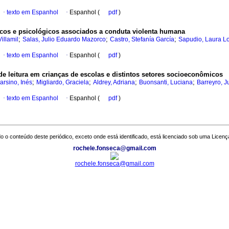
·
texto em Espanhol
·
Espanhol (
pdf
)
cos e psicológicos associados a conduta violenta humana
;
;
;
illamil
Salas, Julio Eduardo Mazorco
Castro, Stefanía García
Sapudio, Laura L
·
texto em Espanhol
·
Espanhol (
pdf
)
 leitura em crianças de escolas e distintos setores socioeconômicos
;
;
;
;
rsino, Inés
Migliardo, Graciela
Aldrey, Adriana
Buonsanti, Luciana
Barreyro, 
·
texto em Espanhol
·
Espanhol (
pdf
)
o o conteúdo deste periódico, exceto onde está identificado, está licenciado sob uma
Licenç
rochele.fonseca@gmail.com
rochele.fonseca@gmail.com