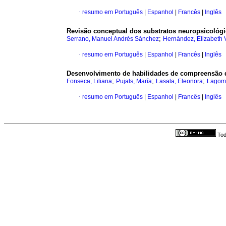
·
resumo em Português
|
Espanhol
|
Francês
|
Inglês
Revisão conceptual dos substratos neuropsicológi
;
Serrano, Manuel Andrés Sánchez
Hernández, Elizabeth V
·
resumo em Português
|
Espanhol
|
Francês
|
Inglês
Desenvolvimento de habilidades de compreensão de
;
;
;
Fonseca, Liliana
Pujals, María
Lasala, Eleonora
Lagoma
·
resumo em Português
|
Espanhol
|
Francês
|
Inglês
Tod