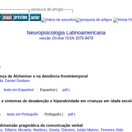
Neuropsicologia Latinoamericana
versão On-line
ISSN
2075-9479
4
ença de Alzheimer e na demência frontotemporal
tis, Daniel Gustavo
·
texto em Espanhol
·
Espanhol (
pdf
)
e sintomas de desatenção e hiperatividade em crianças em idade escol
s
·
texto em Português
·
Português (
pdf
)
 dimensão pragmática da comunicação verbal
;
;
;
;
ra
Difalcis, Micaela
Martínez, Gisela
Dávolos, Julián Marino
Ferreres, Aldo