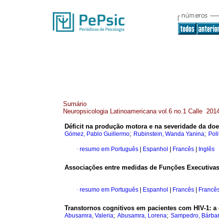
Sumário
Neuropsicologia Latinoamericana vol.6 no.1 Calle 201
Déficit na produção motora e na severidade da do
;
;
Gómez, Pablo Guillermo
Rubinstein, Wanda Yanina
Poli
·
resumo em Português
|
Espanhol
|
Francês
|
Inglês
Associações entre medidas de Funções Executivas 
·
resumo em Português
|
Espanhol
|
Francês
|
Francê
Transtornos cognitivos em pacientes com HIV-1
:
a
;
;
Abusamra, Valeria
Abusamra, Lorena
Sampedro, Bárba