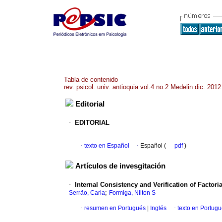
Tabla de contenido
rev. psicol. univ. antioquia vol.4 no.2 Medelin dic. 2012
Editorial
·
EDITORIAL
·
texto en Español
·
Español (
pdf
)
Artículos de invesgitación
·
Internal Consistency and Verification of Factor
;
Serrão, Carla
Formiga, Nilton S
·
resumen en Portugués
|
Inglés
·
texto en Portug