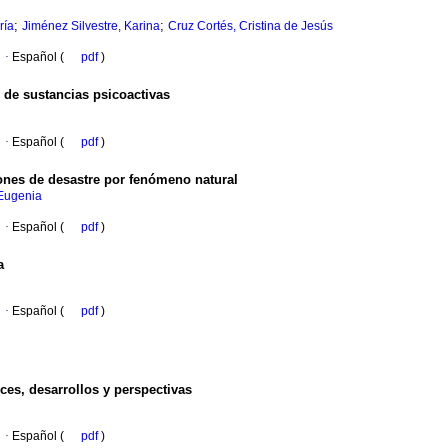
;
;
ría
Jiménez Silvestre, Karina
Cruz Cortés, Cristina de Jesús
·
Español (
pdf
)
de sustancias psicoactivas
·
Español (
pdf
)
ones de desastre por fenómeno natural
 Eugenia
·
Español (
pdf
)
a
·
Español (
pdf
)
ces, desarrollos y perspectivas
·
Español (
pdf
)