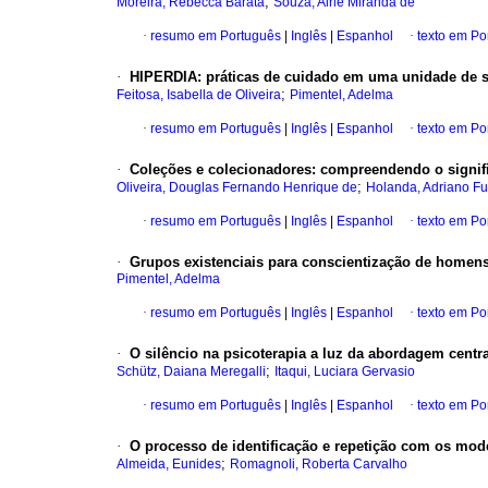
;
Moreira, Rebecca Barata
Souza, Airle Miranda de
·
resumo em Português
|
Inglês
|
Espanhol
·
texto em Po
·
HIPERDIA
:
práticas de cuidado em uma unidade de 
;
Feitosa, Isabella de Oliveira
Pimentel, Adelma
·
resumo em Português
|
Inglês
|
Espanhol
·
texto em Po
·
Coleções e colecionadores
:
compreendendo o signifi
;
Oliveira, Douglas Fernando Henrique de
Holanda, Adriano Fu
·
resumo em Português
|
Inglês
|
Espanhol
·
texto em Po
·
Grupos existenciais para conscientização de homen
Pimentel, Adelma
·
resumo em Português
|
Inglês
|
Espanhol
·
texto em Po
·
O silêncio na psicoterapia a luz da abordagem cent
;
Schütz, Daiana Meregalli
Itaqui, Luciara Gervasio
·
resumo em Português
|
Inglês
|
Espanhol
·
texto em Po
·
O processo de identificação e repetição com os modelo
;
Almeida, Eunides
Romagnoli, Roberta Carvalho