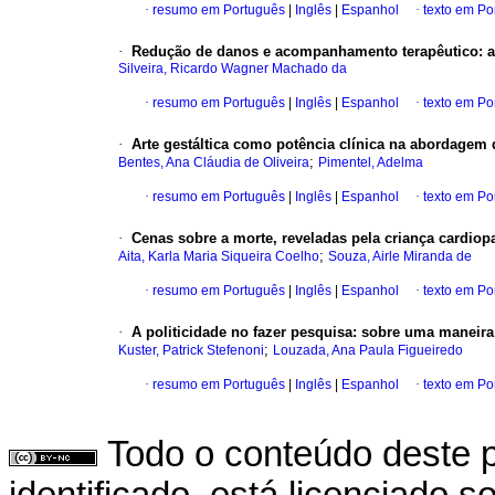
·
resumo em Português
|
Inglês
|
Espanhol
·
texto em Po
·
Redução de danos e acompanhamento terapêutico
:
a
Silveira, Ricardo Wagner Machado da
·
resumo em Português
|
Inglês
|
Espanhol
·
texto em Po
·
Arte gestáltica como potência clínica na abordagem 
;
Bentes, Ana Cláudia de Oliveira
Pimentel, Adelma
·
resumo em Português
|
Inglês
|
Espanhol
·
texto em Po
·
Cenas sobre a morte, reveladas pela criança cardiopa
;
Aita, Karla Maria Siqueira Coelho
Souza, Airle Miranda de
·
resumo em Português
|
Inglês
|
Espanhol
·
texto em Po
·
A politicidade no fazer pesquisa
:
sobre uma maneira 
;
Kuster, Patrick Stefenoni
Louzada, Ana Paula Figueiredo
·
resumo em Português
|
Inglês
|
Espanhol
·
texto em Po
Todo o conteúdo deste p