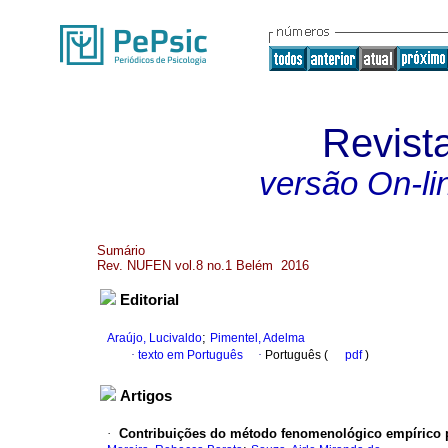
Revist
versão On-li
Sumário
Rev. NUFEN vol.8 no.1 Belém 2016
Editorial
;
Araújo, Lucivaldo
Pimentel, Adelma
·
texto em Português
·
Português (
pdf
)
Artigos
·
Contribuições do método fenomenológico empírico p