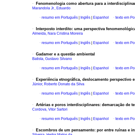
·
Fenomenologia como abertura para a interdisciplina
Marandola Jr., Eduardo
·
resumo em Português
|
Inglês
|
Espanhol
·
texto em Po
·
Interposto interdito
:
uma perspectiva fenomenológica 
Almeida, Nara Cristina Moreira
·
resumo em Português
|
Inglês
|
Espanhol
·
texto em Po
·
Gadamer e a questão ambiental
Batista, Gustavo Silvano
·
resumo em Português
|
Inglês
|
Espanhol
·
texto em Po
·
Experiência etnográfica, deslocamento perspectivo e 
Júnior, Roberto Donato da Silva
·
resumo em Português
|
Inglês
|
Espanhol
·
texto em Po
·
Artérias e poros interdisciplinares
:
demarcação de ter
Cordova, Vitor Sartori
·
resumo em Português
|
Inglês
|
Espanhol
·
texto em Po
·
Escombros de um pensamento
:
por entre ruínas e i
Silveira, Heitor Matos da