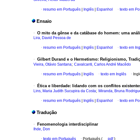
·
resumo em Português
|
Inglês
|
Espanhol
·
texto em Po
Ensaio
·
O mito da gênse e da catábase do homem
:
uma análi
Lira, David Pessoa de
·
resumo em Português
|
Inglês
|
Espanhol
·
texto em In
·
Gilbert Durand e o Hermetismo
:
Religionismo, Tradi
;
Vieira, Otávio Santana
Cavalcanti, Carlos André Macêdo
·
resumo em Português
|
Inglês
·
texto em Inglês
·
Ingl
·
Ética e liberdade
:
lidando com os conflitos existente
;
Lins, Maria Judith Sucupira da Costa
Miranda, Bruna Rodrig
·
resumo em Português
|
Inglês
|
Espanhol
·
texto em Po
Tradução
·
Fenomenologia interdisciplinar
Ihde, Don
·
texto em Português
·
Português (
pdf
)