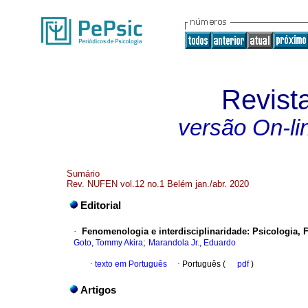
Revist
versão On-li
Sumário
Rev. NUFEN vol.12 no.1 Belém jan./abr. 2020
Editorial
·
Fenomenologia e interdisciplinaridade
:
Psicologia, 
;
Goto, Tommy Akira
Marandola Jr., Eduardo
·
texto em Português
·
Português (
pdf
)
Artigos