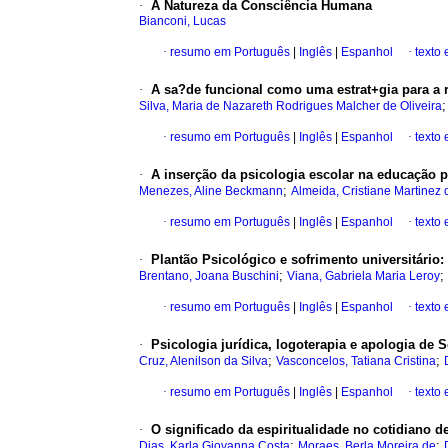
·
A Natureza da Consciência Humana
Bianconi, Lucas
·
resumo em Português
|
Inglês
|
Espanhol
·
texto
·
A sa?de funcional como uma estrat+gia para a r
Silva, Maria de Nazareth Rodrigues Malcher de Oliveira
·
resumo em Português
|
Inglês
|
Espanhol
·
texto
·
A inserção da psicologia escolar na educação 
;
Menezes, Aline Beckmann
Almeida, Cristiane Martinez 
·
resumo em Português
|
Inglês
|
Espanhol
·
texto
·
Plantão Psicológico e sofrimento universitário
:
;
;
Brentano, Joana Buschini
Viana, Gabriela Maria Leroy
·
resumo em Português
|
Inglês
|
Espanhol
·
texto
·
Psicologia jurídica, logoterapia e apologia de 
;
;
Cruz, Alenilson da Silva
Vasconcelos, Tatiana Cristina
·
resumo em Português
|
Inglês
|
Espanhol
·
texto
·
O significado da espiritualidade no cotidiano de
;
;
Dias, Karla Giovanna Costa
Moraes, Berla Moreira de