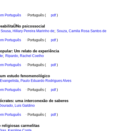
 em Português
·
Português (
pdf
)
eabilitaÜNo psicossocial
;
;
Sousa, Hillary Pereira Marinho de
Souza, Camila Rosa Santos de
 em Português
·
Português (
pdf
)
popular
:
Um relato de experiência
;
de
Ripardo, Rachel Coelho
 em Português
·
Português (
pdf
)
um estudo fenomenológico
Evangelista, Paulo Eduardo Rodrigues Alves
 em Português
·
Português (
pdf
)
Sócrates
:
uma interconexão de saberes
Dourado, Luis Galdino
 em Português
·
Português (
pdf
)
 religiosas carmelitas
Dias, Karoline Costa