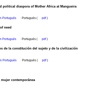
nd political diaspora of Mother Africa at Mangueira
en Portugués
·
Portugués (
pdf
)
 of need
en Portugués
·
Portugués (
pdf
)
 de la constitución del sujeto y de la civilización
en Portugués
·
Portugués (
pdf
)
la mujer contemporánea