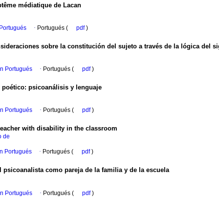
baptême médiatique de Lacan
 Portugués
·
Portugués (
pdf
)
sideraciones sobre la constitución del sujeto a través de la lógica del si
en Portugués
·
Portugués (
pdf
)
o poético
:
psicoanálisis y lenguaje
en Portugués
·
Portugués (
pdf
)
teacher with disability in the classroom
o de
en Portugués
·
Portugués (
pdf
)
l psicoanalista como pareja de la familia y de la escuela
en Portugués
·
Portugués (
pdf
)