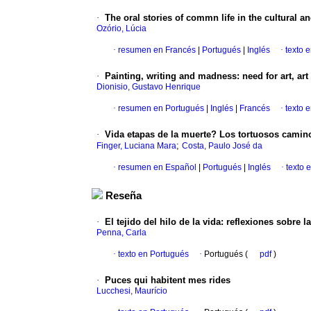
·
The oral stories of commn life in the cultural a
Ozório, Lúcia
·
resumen en Francés
|
Portugués
|
Inglés
·
texto 
·
Painting, writing and madness
:
need for art, art
Dionisio, Gustavo Henrique
·
resumen en Portugués
|
Inglés
|
Francés
·
texto 
·
Vida etapas de la muerte? Los tortuosos caminos
;
Finger, Luciana Mara
Costa, Paulo José da
·
resumen en Español
|
Portugués
|
Inglés
·
texto 
Reseña
·
El tejido del hilo de la vida
:
reflexiones sobre 
Penna, Carla
·
texto en Portugués
·
Portugués (
pdf
)
·
Puces qui habitent mes rides
Lucchesi, Maurício