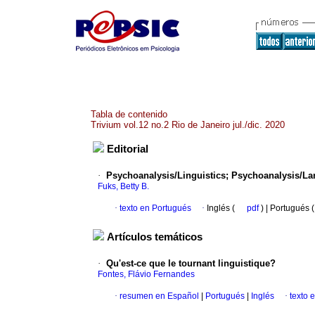
Tabla de contenido
Trivium vol.12 no.2 Rio de Janeiro jul./dic. 2020
Editorial
·
Psychoanalysis/Linguistics; Psychoanalysis/L
Fuks, Betty B.
·
texto en Portugués
·
Inglés (
pdf
) | Portugués 
Artículos temáticos
·
Qu'est-ce que le tournant linguistique?
Fontes, Flávio Fernandes
·
resumen en Español
|
Portugués
|
Inglés
·
texto 