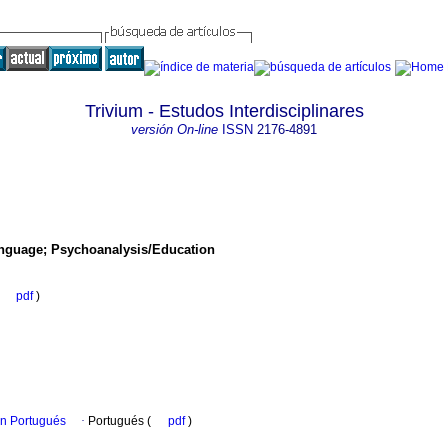
Trivium - Estudos Interdisciplinares
versión On-line
ISSN
2176-4891
anguage; Psychoanalysis/Education
(
pdf
)
en Portugués
·
Portugués (
pdf
)