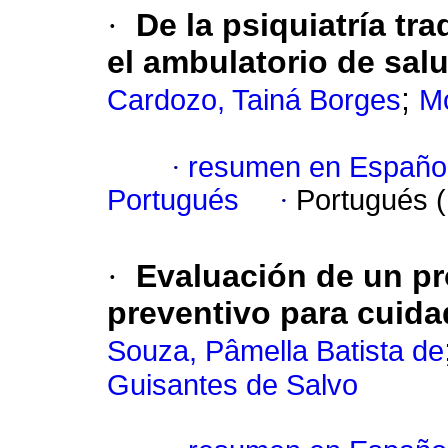
·
De la psiquiatría tra
el ambulatorio de sal
;
Cardozo, Tainá Borges
Mo
·
resumen en Españo
Portugués
·
Portugués 
·
Evaluación de un p
preventivo para cuid
Souza, Pâmella Batista de
Guisantes de Salvo