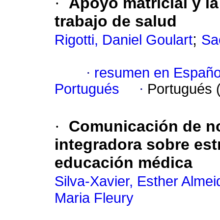
·
Apoyo matricial y l
trabajo de salud
;
Rigotti, Daniel Goulart
Sa
·
resumen en Españo
Portugués
·
Portugués 
·
Comunicación de not
integradora sobre es
educación médica
Silva-Xavier, Esther Almei
Maria Fleury