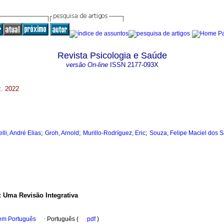
Revista Psicologia e Saúde
versão On-line
ISSN
2177-093X
z. 2022
;
;
;
lli, André Elias
Groh, Arnold
Murillo-Rodríguez, Eric
Souza, Felipe Maciel dos 
: Uma Revisão Integrativa
 em Português
·
Português (
pdf
)