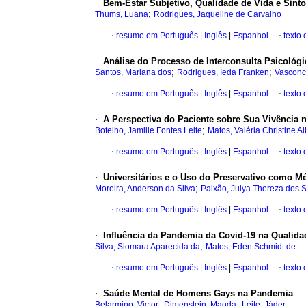
·
Bem-Estar Subjetivo, Qualidade de Vida e Sint
;
Thums, Luana
Rodrigues, Jaqueline de Carvalho
·
resumo em Português
|
Inglês
|
Espanhol
·
texto
·
Análise do Processo de Interconsulta Psicológ
;
;
Santos, Mariana dos
Rodrigues, Ieda Franken
Vasconc
·
resumo em Português
|
Inglês
|
Espanhol
·
texto
·
A Perspectiva do Paciente sobre Sua Vivência n
;
Botelho, Jamille Fontes Leite
Matos, Valéria Christine 
·
resumo em Português
|
Inglês
|
Espanhol
·
texto
·
Universitários e o Uso do Preservativo como M
;
Moreira, Anderson da Silva
Paixão, Julya Thereza dos 
·
resumo em Português
|
Inglês
|
Espanhol
·
texto
·
Influência da Pandemia da Covid-19 na Qualidad
;
Silva, Siomara Aparecida da
Matos, Eden Schmidt de
·
resumo em Português
|
Inglês
|
Espanhol
·
texto
·
Saúde Mental de Homens Gays na Pandemia
;
;
Belarmino, Victor
Dimenstein, Magda
Leite, Jáder