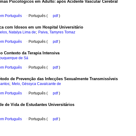
omas Psicológicos em Adulto: após Acidente Vascular Cerebral
 em Português
·
Português (
pdf
)
ica com Idosos em um Hospital Universitário
;
elos, Natalya Lima de
Paiva, Tamyres Tomaz
 em Português
·
Português (
pdf
)
o Contexto da Terapia Intensiva
Albuquerque de Sá
 em Português
·
Português (
pdf
)
étodo de Prevenção das Infecções Sexualmente Transmissíveis
;
Santos
Melo, Géssyca Cavalcante de
 em Português
·
Português (
pdf
)
e de Vida de Estudantes Universitários
 em Português
·
Português (
pdf
)