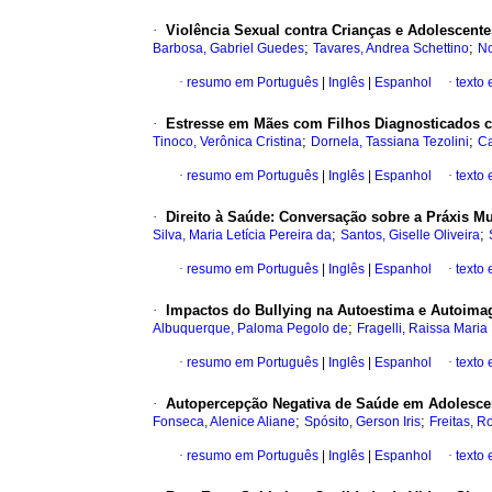
·
Violência Sexual contra Crianças e Adolescentes
;
;
Barbosa, Gabriel Guedes
Tavares, Andrea Schettino
No
·
resumo em Português
|
Inglês
|
Espanhol
·
texto
·
Estresse em Mães com Filhos Diagnosticados
;
;
Tinoco, Verônica Cristina
Dornela, Tassiana Tezolini
Ca
·
resumo em Português
|
Inglês
|
Espanhol
·
texto
·
Direito à Saúde: Conversação sobre a Práxis Mu
;
;
Silva, Maria Letícia Pereira da
Santos, Giselle Oliveira
·
resumo em Português
|
Inglês
|
Espanhol
·
texto
·
Impactos do Bullying na Autoestima e Autoim
;
Albuquerque, Paloma Pegolo de
Fragelli, Raissa Maria
·
resumo em Português
|
Inglês
|
Espanhol
·
texto
·
Autopercepção Negativa de Saúde em Adolescen
;
;
Fonseca, Alenice Aliane
Spósito, Gerson Iris
Freitas, R
·
resumo em Português
|
Inglês
|
Espanhol
·
texto