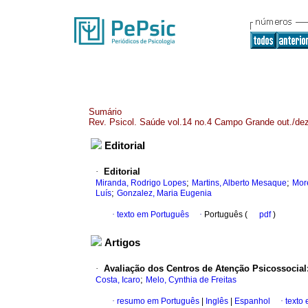
Sumário
Rev. Psicol. Saúde vol.14 no.4 Campo Grande out./de
Editorial
·
Editorial
;
;
Miranda, Rodrigo Lopes
Martins, Alberto Mesaque
More
;
Luís
Gonzalez, Maria Eugenia
·
texto em Português
·
Português (
pdf
)
Artigos
·
Avaliação dos Centros de Atenção Psicossocial
;
Costa, Icaro
Melo, Cynthia de Freitas
·
resumo em Português
|
Inglês
|
Espanhol
·
texto