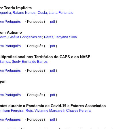
: Teoria Implícita
;
gueira, Raiane Nunes
Costa, Liana Fortunato
 em Português
·
Português (
pdf
)
 com Autismo
;
stro, Gisélia Gonçalves de
Peres, Tacyana Silva
 em Português
·
Português (
pdf
)
ltiprofissional nos Territórios do CAPS e do NASF
Santos, Suely Emilia de Barros
 em Português
·
Português (
pdf
)
agem
 em Português
·
Português (
pdf
)
tes durante a Pandemia de Covid-19 e Fatores Associados
;
onilson Ferreira
Reis, Vivianne Margareth Chaves Pereira
 em Português
·
Português (
pdf
)