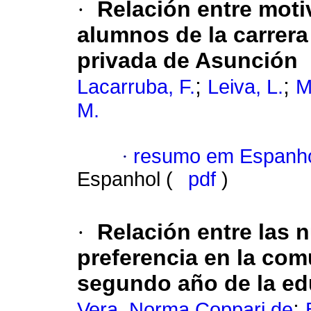
·
Relación entre moti
alumnos de la carrera
privada de Asunción
;
;
Lacarruba, F.
Leiva, L.
M
M.
·
resumo em Espanh
Espanhol (
pdf
)
·
Relación entre las 
preferencia en la com
segundo año de la e
;
Vera, Norma Coppari de