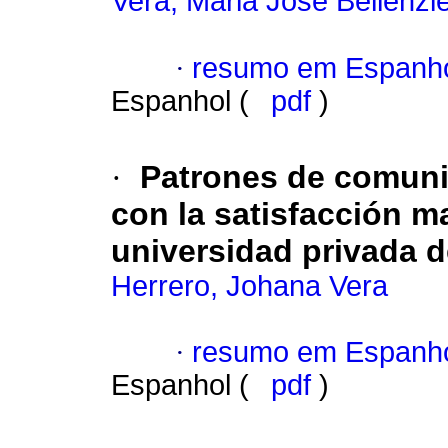
Vera, Maria José Bellenzi
·
resumo em Espanh
Espanhol (
pdf
)
·
Patrones de comunic
con la satisfacción m
universidad privada 
Herrero, Johana Vera
·
resumo em Espanh
Espanhol (
pdf
)