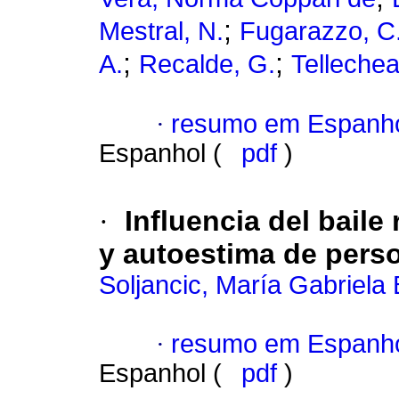
;
Mestral, N.
Fugarazzo, C
;
;
A.
Recalde, G.
Tellechea
·
resumo em Espanh
Espanhol (
pdf
)
·
Influencia del baile
y autoestima de pers
Soljancic, María Gabriela
·
resumo em Espanh
Espanhol (
pdf
)