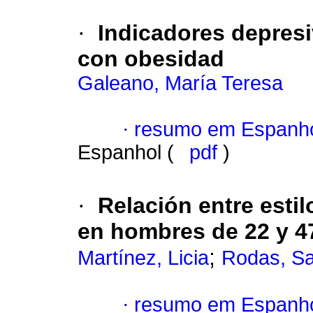
·
Indicadores depres
con obesidad
Galeano, María Teresa
·
resumo em Espanh
Espanhol (
pdf
)
·
Relación entre esti
en hombres de 22 y 4
;
Martínez, Licia
Rodas, S
·
resumo em Espanh