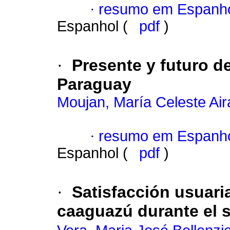
·
resumo em Espanh
Espanhol (
pdf
)
·
Presente y futuro d
Paraguay
Moujan, María Celeste Aira
·
resumo em Espanh
Espanhol (
pdf
)
·
Satisfacción usuari
caaguazú durante el 