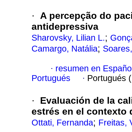
·
A percepção do pac
antidepressiva
;
Sharovsky, Lilian L.
Gonça
;
Camargo, Natália
Soares,
·
resumen en Españo
Portugués
·
Portugués 
·
Evaluación de la cal
estrés en el contexto 
;
Ottati, Fernanda
Freitas,