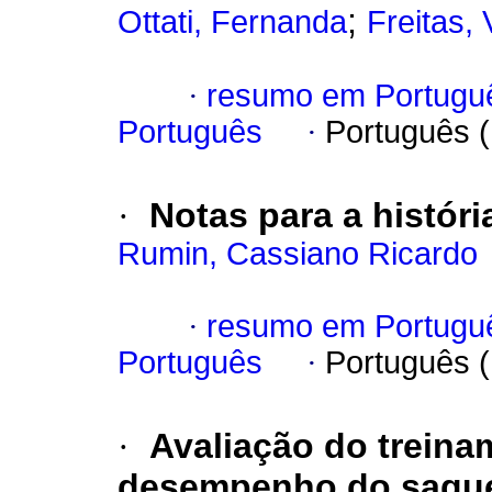
;
Ottati, Fernanda
Freitas,
·
resumo em Portugu
Português
·
Português 
·
Notas para a histór
Rumin, Cassiano Ricardo
·
resumo em Portugu
Português
·
Português 
·
Avaliação do treina
desempenho do saque