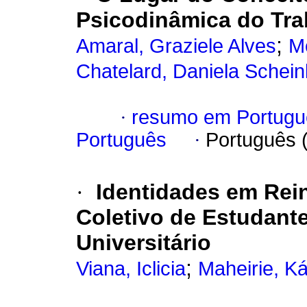
Psicodinâmica do Tra
;
Amaral, Graziele Alves
M
Chatelard, Daniela Schei
·
resumo em Portugu
Português
·
Português 
·
Identidades em Rei
Coletivo de Estudant
Universitário
;
Viana, Iclicia
Maheirie, Ká