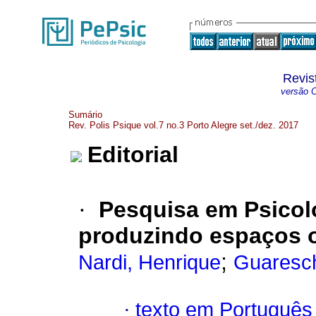
Revis
versão O
Sumário
Rev. Polis Psique vol.7 no.3 Porto Alegre set./dez. 2017
Editorial
·
Pesquisa em Psicolo
produzindo espaços o
;
Nardi, Henrique
Guaresch
·
texto em Português