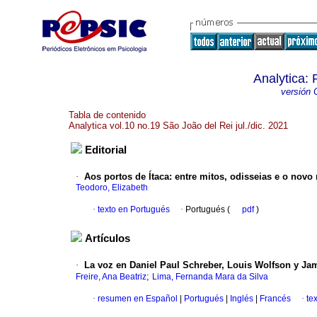
Analytica: 
versión 
Tabla de contenido
Analytica vol.10 no.19 São João del Rei jul./dic. 2021
Editorial
·
Aos portos de Ítaca: entre mitos, odisseias e o novo
Teodoro, Elizabeth
·
texto en Portugués
·
Portugués (
pdf
)
Artículos
·
La voz en Daniel Paul Schreber, Louis Wolfson y Ja
;
Freire, Ana Beatriz
Lima, Fernanda Mara da Silva
·
resumen en Español
|
Portugués
|
Inglés
|
Francés
·
te