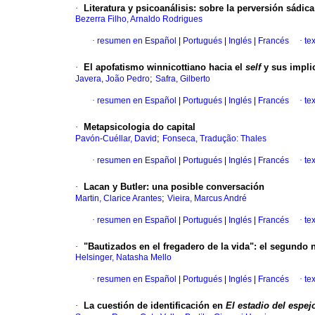
·
Literatura y psicoanálisis
:
sobre la perversión sádic
Bezerra Filho, Arnaldo Rodrigues
·
resumen en Español
|
Portugués
|
Inglés
|
Francés
·
te
·
El apofatismo winnicottiano hacia el
self
y sus impli
;
Javera, João Pedro
Safra, Gilberto
·
resumen en Español
|
Portugués
|
Inglés
|
Francés
·
te
·
Metapsicologia do capital
;
Pavón-Cuéllar, David
Fonseca, Tradução: Thales
·
resumen en Español
|
Portugués
|
Inglés
|
Francés
·
te
·
Lacan y Butler
:
una posible conversación
;
Martin, Clarice Arantes
Vieira, Marcus André
·
resumen en Español
|
Portugués
|
Inglés
|
Francés
·
te
·
"Bautizados en el fregadero de la vida"
:
el segundo n
Helsinger, Natasha Mello
·
resumen en Español
|
Portugués
|
Inglés
|
Francés
·
te
·
La cuestión de identificación en
El estadio del espej