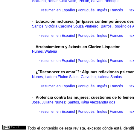
;
Scarano, Renan Cota Valle
Pertile, Giovani Henrique
·
resumen en Español
|
Portugués
|
Inglés
|
Francés
·
te
·
Educación inclusiva
:
(im)pases contemporáneos desde
;
Santos, Victória Caroline Souza Pinheiro
Barros, Rogério de
·
resumen en Español
|
Portugués
|
Inglés
|
Francés
·
te
·
Arrebatamiento y éxtasis en Clarice Lispector
Nunes, Waléria
·
resumen en Español
|
Portugués
|
Inglés
|
Francés
·
te
·
¿"Reconocer es amar"?
:
Algunas reflexiones psicoan
;
Nunes, Isadora Elaine Sales
Carvalho, Isalena Santos
·
resumen en Español
|
Portugués
|
Inglés
|
Francés
·
te
·
Violencia contra las mujeres
:
cuestiones de lo femeni
;
Jose, Juliane Nunes
Santos, Kátia Alexsandra dos
·
resumen en Español
|
Portugués
|
Inglés
|
Francés
·
te
Todo el contenido de esta revista, excepto dónde está identi