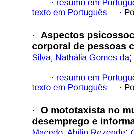
·
resumo em Portugu
texto em Português
·
Po
·
Aspectos psicossoc
corporal de pessoas 
Silva, Nathália Gomes da
·
resumo em Portugu
texto em Português
·
Po
·
O mototaxista no m
desemprego e informa
;
Macedo, Abílio Rezende