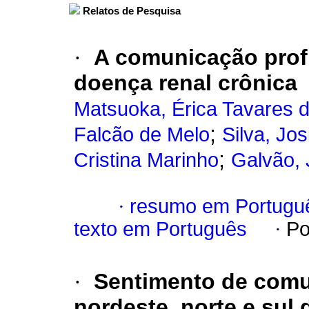
Relatos de Pesquisa
·
A comunicação profi
doença renal crônica
Matsuoka, Érica Tavares 
;
Falcão de Melo
Silva, Jo
;
Cristina Marinho
Galvão, 
·
resumo em Portugu
texto em Português
·
Po
·
Sentimento de comu
nordeste, norte e sul 