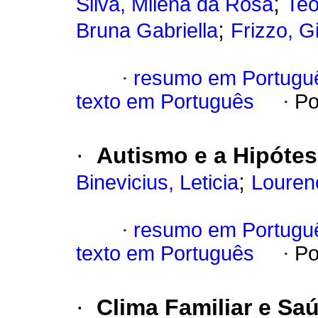
;
Silva, Milena da Rosa
Teo
;
Bruna Gabriella
Frizzo, G
·
resumo em Portugu
texto em Português
·
Po
·
Autismo e a Hipótes
;
Binevicius, Leticia
Lourenç
·
resumo em Portugu
texto em Português
·
Po
·
Clima Familiar e Sa