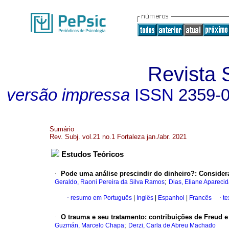
Revista 
versão impressa
ISSN
2359-
Sumário
Rev. Subj. vol.21 no.1 Fortaleza jan./abr. 2021
Estudos Teóricos
·
Pode uma análise prescindir do dinheiro?
:
Consider
;
Geraldo, Raoni Pereira da Silva Ramos
Dias, Eliane Apareci
·
resumo em Português
|
Inglês
|
Espanhol
|
Francês
·
te
·
O trauma e seu tratamento
:
contribuições de Freud e
;
Guzmán, Marcelo Chapa
Derzi, Carla de Abreu Machado