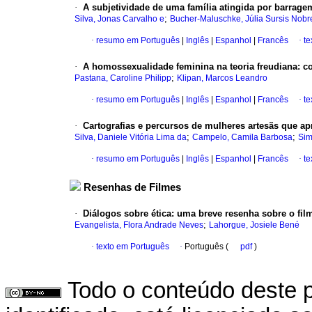
·
A subjetividade de uma família atingida por barrag
;
Silva, Jonas Carvalho e
Bucher-Maluschke, Júlia Sursis Nobr
·
resumo em Português
|
Inglês
|
Espanhol
|
Francês
·
te
·
A homossexualidade feminina na teoria freudiana
:
co
;
Pastana, Caroline Philipp
Klipan, Marcos Leandro
·
resumo em Português
|
Inglês
|
Espanhol
|
Francês
·
te
·
Cartografias e percursos de mulheres artesãs que a
;
;
Silva, Daniele Vitória Lima da
Campelo, Camila Barbosa
Sim
·
resumo em Português
|
Inglês
|
Espanhol
|
Francês
·
te
Resenhas de Filmes
·
Diálogos sobre ética
:
uma breve resenha sobre o fil
;
Evangelista, Flora Andrade Neves
Lahorgue, Josiele Bené
·
texto em Português
·
Português (
pdf
)
Todo o conteúdo deste p