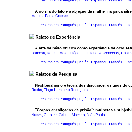
·
resumo em Português
|
Inglês
|
Espanhol
|
Francês
·
te
·
A norma do falo e a abjeção da mulher na psicanális
Martins, Paula Gruman
·
resumo em Português
|
Inglês
|
Espanhol
|
Francês
·
te
Relato de Experiência
·
A arte de hélio oiticica como experiência de ócio est
;
;
Barbosa, Renata Mota
Diógenes, Eliane Vasconcelos
Castro
·
resumo em Português
|
Inglês
|
Espanhol
|
Francês
·
te
Relatos de Pesquisa
·
Neoliberalismo e teoria dos discursos
:
os usos do c
Rocha, Tiago Humberto Rodrigues
·
resumo em Português
|
Inglês
|
Espanhol
|
Francês
·
te
·
"Corpos encaliçados de prisão"
:
mulheres e subjeti
;
Nunes, Caroline Cabral
Macedo, João Paulo
·
resumo em Português
|
Inglês
|
Espanhol
|
Francês
·
te