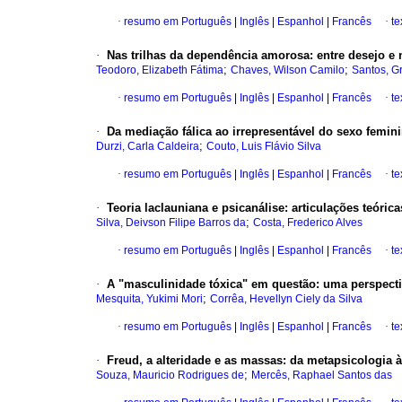
·
resumo em Português
|
Inglês
|
Espanhol
|
Francês
·
te
·
Nas trilhas da dependência amorosa
:
entre desejo e
;
;
Teodoro, Elizabeth Fátima
Chaves, Wilson Camilo
Santos, G
·
resumo em Português
|
Inglês
|
Espanhol
|
Francês
·
te
·
Da mediação fálica ao irrepresentável do sexo femin
;
Durzi, Carla Caldeira
Couto, Luis Flávio Silva
·
resumo em Português
|
Inglês
|
Espanhol
|
Francês
·
te
·
Teoria laclauniana e psicanálise
:
articulações teóric
;
Silva, Deivson Filipe Barros da
Costa, Frederico Alves
·
resumo em Português
|
Inglês
|
Espanhol
|
Francês
·
te
·
A "masculinidade tóxica" em questão
:
uma perspecti
;
Mesquita, Yukimi Mori
Corrêa, Hevellyn Ciely da Silva
·
resumo em Português
|
Inglês
|
Espanhol
|
Francês
·
te
·
Freud, a alteridade e as massas
:
da metapsicologia à
;
Souza, Mauricio Rodrigues de
Mercês, Raphael Santos das