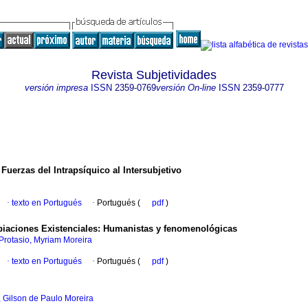
Revista Subjetividades
versión impresa
ISSN
2359-0769
versión On-line
ISSN
2359-0777
uerzas del Intrapsíquico al Intersubjetivo
·
texto en Portugués
·
Portugués (
pdf
)
opiaciones Existenciales: Humanistas y fenomenológicas
Protasio, Myriam Moreira
·
texto en Portugués
·
Portugués (
pdf
)
, Gilson de Paulo Moreira