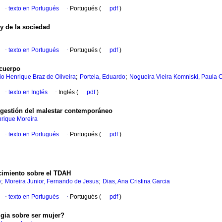
·
texto en Portugués
·
Portugués (
pdf
)
 y de la sociedad
·
texto en Portugués
·
Portugués (
pdf
)
 cuerpo
;
;
vio Henrique Braz de Oliveira
Portela, Eduardo
Nogueira Vieira Komniski, Paula C
·
texto en Inglés
·
Inglés (
pdf
)
a gestión del malestar contemporáneo
nrique Moreira
·
texto en Portugués
·
Portugués (
pdf
)
ocimiento sobre el TDAH
;
;
e
Moreira Junior, Fernando de Jesus
Dias, Ana Cristina Garcia
·
texto en Portugués
·
Portugués (
pdf
)
lgia sobre ser mujer?