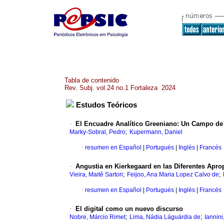
Tabla de contenido
Rev. Subj. vol.24 no.1 Fortaleza 2024
Estudos Teóricos
·
El Encuadre Analítico Greeniano: Un Campo de F
;
Marky-Sobral, Pedro
Kupermann, Daniel
·
resumen en Español
|
Portugués
|
Inglés
|
Francés
·
Angustia en Kierkegaard en las Diferentes Apr
;
;
Vieira, Maitê Sartori
Feijoo, Ana Maria Lopez Calvo de
·
resumen en Español
|
Portugués
|
Inglés
|
Francés
·
El digital como un nuevo discurso
;
;
Nobre, Márcio Rimet
Lima, Nádia Láguárdia de
Iannini