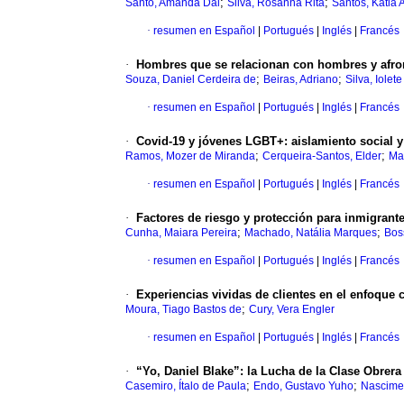
;
;
Santo, Amanda Dal
Silva, Rosanna Rita
Santos, Katia 
·
resumen en Español
|
Portugués
|
Inglés
|
Francés
·
Hombres que se relacionan con hombres y afron
;
;
Souza, Daniel Cerdeira de
Beiras, Adriano
Silva, Iolet
·
resumen en Español
|
Portugués
|
Inglés
|
Francés
·
Covid-19 y jóvenes LGBT+: aislamiento social y
;
;
Ramos, Mozer de Miranda
Cerqueira-Santos, Elder
Ma
·
resumen en Español
|
Portugués
|
Inglés
|
Francés
·
Factores de riesgo y protección para inmigrante
;
;
Cunha, Maiara Pereira
Machado, Natália Marques
Bos
·
resumen en Español
|
Portugués
|
Inglés
|
Francés
·
Experiencias vividas de clientes en el enfoque
;
Moura, Tiago Bastos de
Cury, Vera Engler
·
resumen en Español
|
Portugués
|
Inglés
|
Francés
·
“Yo, Daniel Blake”: la Lucha de la Clase Obrera
;
;
Casemiro, Ítalo de Paula
Endo, Gustavo Yuho
Nascimen