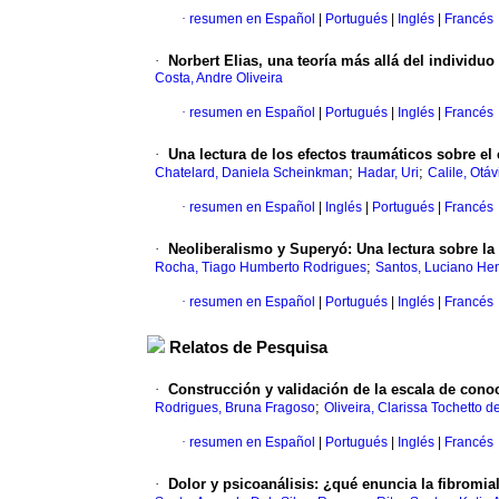
·
resumen en Español
|
Portugués
|
Inglés
|
Francés
·
Norbert Elias, una teoría más allá del individuo
Costa, Andre Oliveira
·
resumen en Español
|
Portugués
|
Inglés
|
Francés
·
Una lectura de los efectos traumáticos sobre el
;
;
Chatelard, Daniela Scheinkman
Hadar, Uri
Calile, Otá
·
resumen en Español
|
Inglés
|
Portugués
|
Francés
·
Neoliberalismo y Superyó: Una lectura sobre l
;
Rocha, Tiago Humberto Rodrigues
Santos, Luciano He
·
resumen en Español
|
Portugués
|
Inglés
|
Francés
Relatos de Pesquisa
·
Construcción y validación de la escala de con
;
Rodrigues, Bruna Fragoso
Oliveira, Clarissa Tochetto d
·
resumen en Español
|
Portugués
|
Inglés
|
Francés
·
Dolor y psicoanálisis: ¿qué enuncia la fibromia