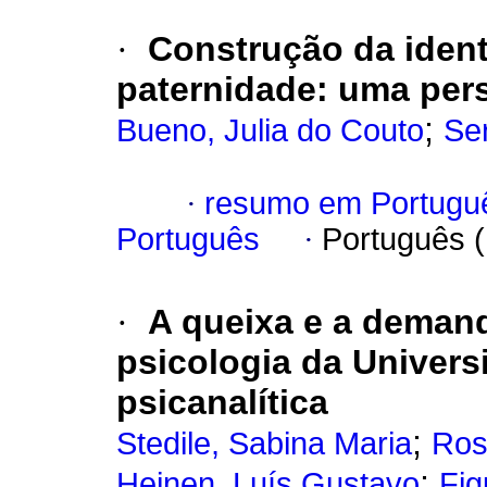
·
Construção da ident
paternidade: uma pers
;
Bueno, Julia do Couto
Se
·
resumo em Portugu
Português
·
Português 
·
A queixa e a demand
psicologia da Univers
psicanalítica
;
Stedile, Sabina Maria
Ros
;
Heinen, Luís Gustavo
Fig