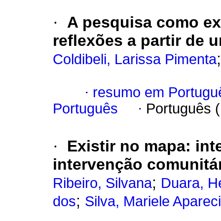
·
A pesquisa como ex
reflexões a partir de 
Coldibeli, Larissa Pimenta
·
resumo em Portugu
Português
·
Português 
·
Existir no mapa: int
intervenção comunitá
;
Ribeiro, Silvana
Duara, H
;
dos
Silva, Mariele Apare