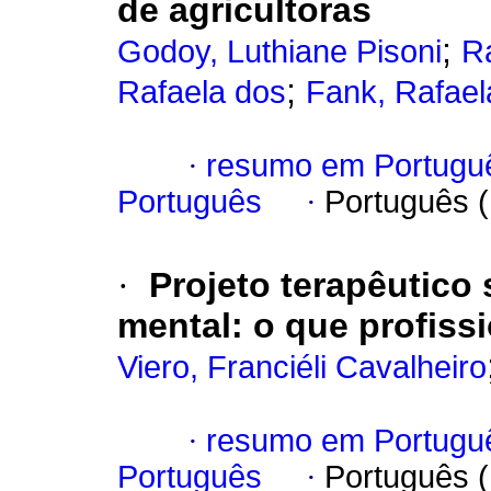
de agricultoras
;
Godoy, Luthiane Pisoni
R
;
Rafaela dos
Fank, Rafael
·
resumo em Portugu
Português
·
Português 
·
Projeto terapêutico
mental: o que profiss
Viero, Franciéli Cavalheiro
·
resumo em Portugu
Português
·
Português 