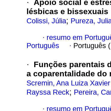
·
Apoio social e estr
lésbicas e bissexuais
;
Colissi, Júlia
Pureza, Jul
·
resumo em Portugu
Português
·
Português 
·
Funções parentais 
a coparentalidade do 
Scremin, Ana Luiza Xavier
;
Rayssa Reck
Pereira, Ca
·
resumo em Portugu