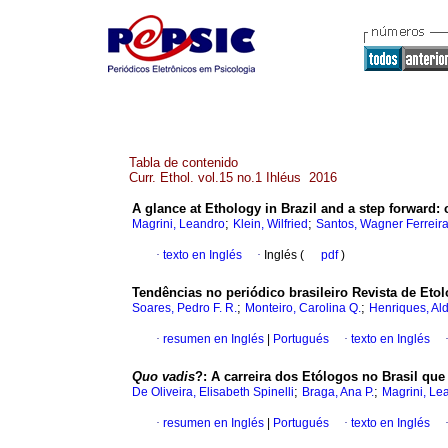
Tabla de contenido
Curr. Ethol. vol.15 no.1 Ihléus 2016
A glance at Ethology in Brazil and a step forward
:
;
;
Magrini, Leandro
Klein, Wilfried
Santos, Wagner Ferreir
·
texto en Inglés
·
Inglés (
pdf
)
Tendências no periódico brasileiro Revista de Etol
;
;
Soares, Pedro F. R.
Monteiro, Carolina Q.
Henriques, Ald
·
resumen en Inglés
|
Portugués
·
texto en Inglés
Quo vadis
?
:
A carreira dos Etólogos no Brasil que
;
;
De Oliveira, Elisabeth Spinelli
Braga, Ana P.
Magrini, Le
·
resumen en Inglés
|
Portugués
·
texto en Inglés