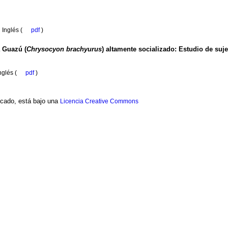
·
Inglés (
pdf
)
á Guazú (
Chrysocyon brachyurus
) altamente socializado
:
Estudio de suje
nglés (
pdf
)
ficado, está bajo una
Licencia Creative Commons