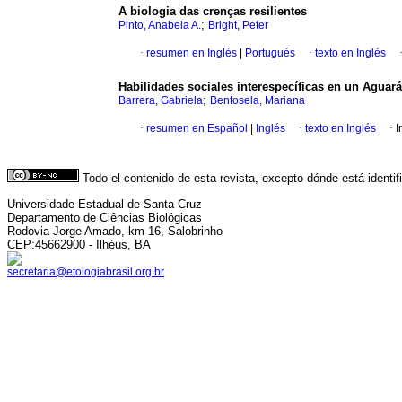
A biologia das crenças resilientes
;
Pinto, Anabela A.
Bright, Peter
·
resumen en Inglés
|
Portugués
·
texto en Inglés
Habilidades sociales interespecíficas en un Aguar
;
Barrera, Gabriela
Bentosela, Mariana
·
resumen en Español
|
Inglés
·
texto en Inglés
·
I
Todo el contenido de esta revista, excepto dónde está identi
Universidade Estadual de Santa Cruz
Departamento de Ciências Biológicas
Rodovia Jorge Amado, km 16, Salobrinho
CEP:45662900 - Ilhéus, BA
secretaria@etologiabrasil.org.br