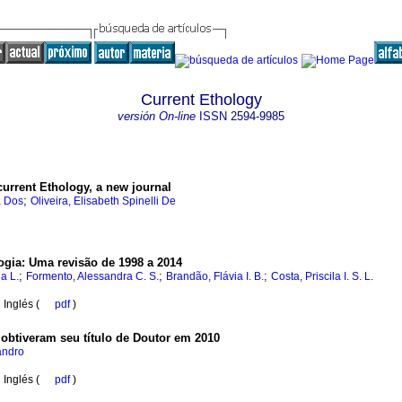
Current Ethology
versión On-line
ISSN
2594-9985
current Ethology, a new journal
;
a Dos
Oliveira, Elisabeth Spinelli De
ogia
:
Uma revisão de 1998 a 2014
;
;
;
a L.
Formento, Alessandra C. S.
Brandão, Flávia I. B.
Costa, Priscila I. S. L.
·
Inglés (
pdf
)
 obtiveram seu título de Doutor em 2010
andro
·
Inglés (
pdf
)