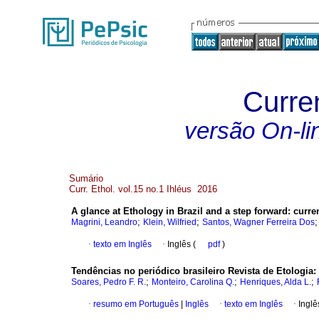
Curre
versão On-li
Sumário
Curr. Ethol. vol.15 no.1 Ihléus 2016
A glance at Ethology in Brazil and a step forward
:
curre
;
;
Magrini, Leandro
Klein, Wilfried
Santos, Wagner Ferreira Dos
·
texto em Inglês
·
Inglês (
pdf
)
Tendências no periódico brasileiro Revista de Etologia
:
;
;
;
Soares, Pedro F. R.
Monteiro, Carolina Q.
Henriques, Alda L.
·
resumo em Português
|
Inglês
·
texto em Inglês
·
Inglê