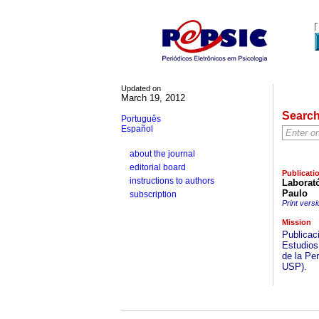
Updated on
March 19, 2012
Searc
Português
Español
about the journal
editorial board
Publicati
instructions to authors
Laborató
Paulo
subscription
Print versi
Mission
Publicaci
Estudios
de la Per
USP).