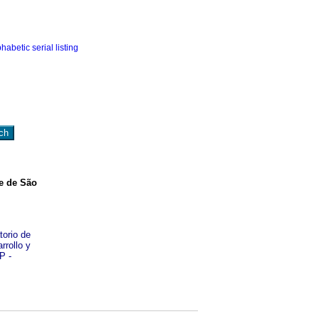
de de São
torio de
rrollo y
P -