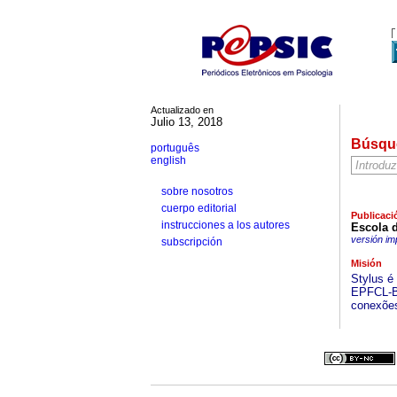
Actualizado en
Julio 13, 2018
Búsqu
português
english
sobre nosotros
cuerpo editorial
Publicaci
instrucciones a los autores
Escola 
versión im
subscripción
Misión
Stylus é
EPFCL-Br
conexões