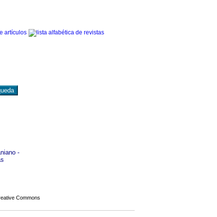
niano -
as
Creative Commons