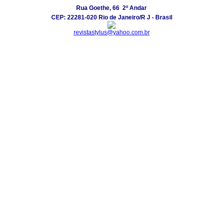
Rua Goethe, 66  2º Andar
CEP: 22281-020 Rio de Janeiro/R J - Brasil
revistastylus@yahoo.com.br