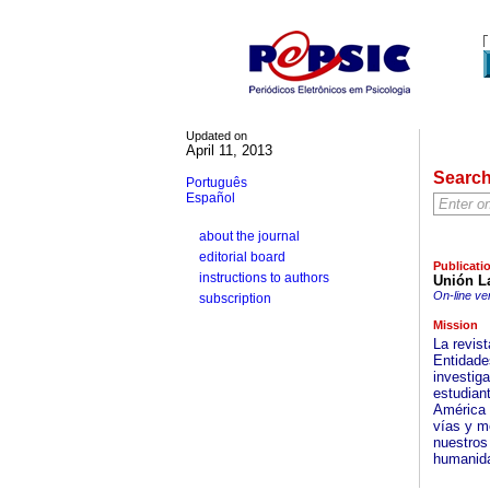
Updated on
April 11, 2013
Searc
Português
Español
about the journal
editorial board
Publicati
instructions to authors
Unión L
On-line ve
subscription
Mission
La revis
Entidade
investiga
estudian
América 
vías y m
nuestros
humanida