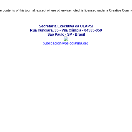
the contents of this journal, except where otherwise noted, is licensed under a
Creative Common
Secretaria Executiva da ULAPSI
Rua Irundiara, 35 - Vila Olímpia - 04535-050
São Paulo - SP - Brasil
publicacion@psicolatina.org.