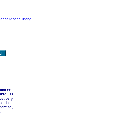
cana de
nto, las
estros y
cas de
 formas,
a