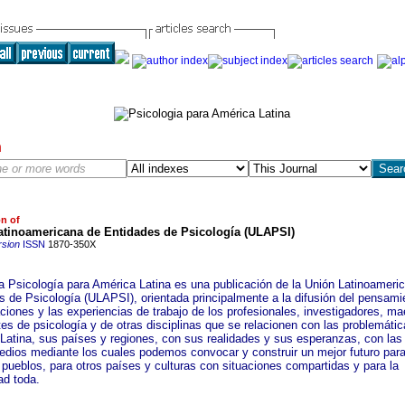
h
on of
atinoamericana de Entidades de Psicología (ULAPSI)
rsion
ISSN
1870-350X
ta Psicología para América Latina es una publicación de la Unión Latinoameri
s de Psicología (ULAPSI), orientada principalmente a la difusión del pensamie
ciones y las experiencias de trabajo de los profesionales, investigadores, ma
tes de psicología y de otras disciplinas que se relacionen con las problemáti
Latina, sus países y regiones, con sus realidades y sus esperanzas, con las
edios mediante los cuales podemos convocar y construir un mejor futuro par
 pueblos, para otros países y culturas con situaciones compartidas y para la
d toda.