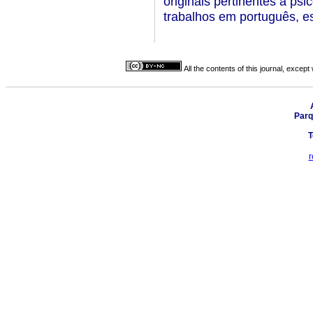
originais pertinentes à psi
trabalhos em português, es
All the contents of this journal, excep
Parq
T
r