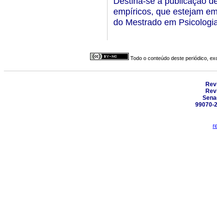
Destina-se à publicação de
empíricos, que estejam em
do Mestrado em Psicologi
Todo o conteúdo deste periódico, exc
Revi
Revi
Senad
99070-2
r